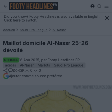
FR
Did you know? Footy Headlines is also available in English.
Click here to switch.
Accueil
Saudi Pro League
Al-Nassr
Maillot domicile Al-Nassr 25-26
dévoilé
18 Aoû 2025, par Footy Headlines FR
OFFICIEL
adidas
Al-Nassr
Maillots
Saudi Pro League
2K
0
0
0
Ajouter comme source préférée