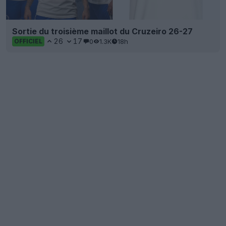
Sortie du troisième maillot du Cruzeiro 26-27
26
17
0
1.3K
18h
OFFICIEL