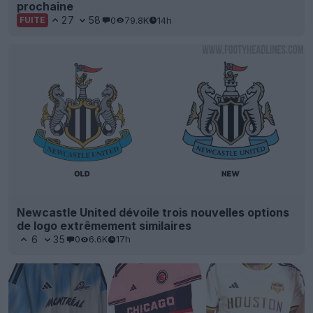
prochaine
27
58
0
79.8K
14h
FUITE
Newcastle United dévoile trois nouvelles options
de logo extrêmement similaires
6
35
0
6.6K
17h