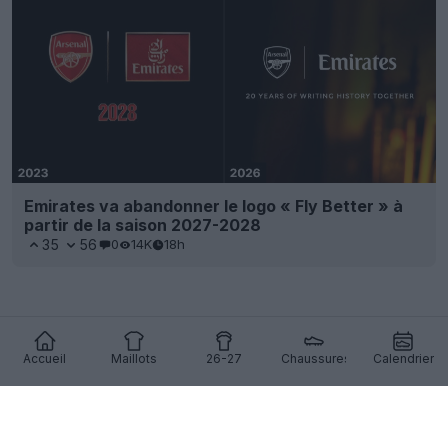
Emirates va abandonner le logo « Fly Better » à
partir de la saison 2027-2028
35
56
0
14K
18h
Accueil
Maillots
26-27
Chaussures
Calendrier