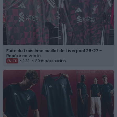
Fuite du troisième maillot de Liverpool 26-27 –
Repéré en vente
121
80
0
188.8K
1h
FUITE