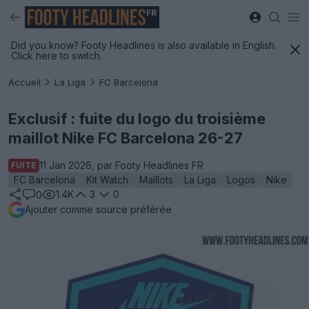
FR
Did you know? Footy Headlines is also available in English.
Click here to switch.
Accueil
La Liga
FC Barcelona
Exclusif : fuite du logo du troisième
maillot Nike FC Barcelona 26-27
11 Jan 2026, par Footy Headlines FR
FUITE
FC Barcelona
Kit Watch
Maillots
La Liga
Logos
Nike
1.4K
3
0
0
Ajouter comme source préférée