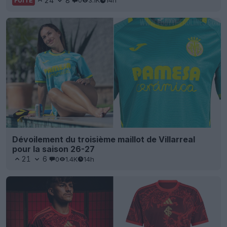
24
8
0
3.1K
14h
FUITE
Dévoilement du troisième maillot de Villarreal
pour la saison 26-27
21
6
0
1.4K
14h