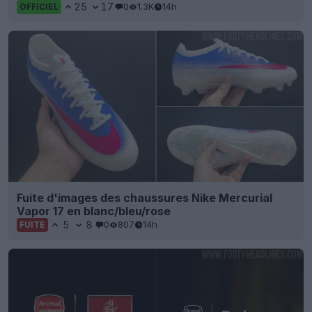
25
17
0
1.3K
14h
OFFICIEL
Fuite d'images des chaussures Nike Mercurial
Vapor 17 en blanc/bleu/rose
5
8
0
807
14h
FUITE