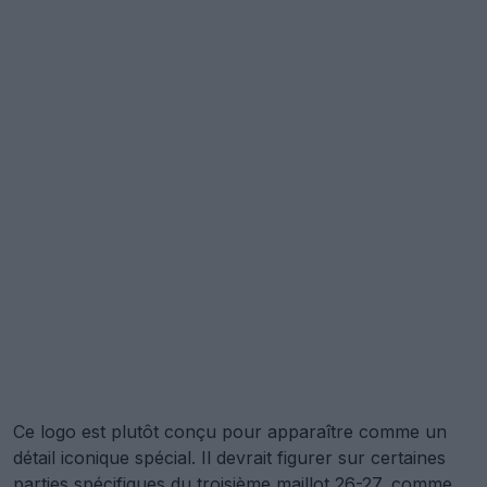
Ce logo est plutôt conçu pour apparaître comme un
détail iconique spécial. Il devrait figurer sur certaines
parties spécifiques du troisième maillot 26-27, comme