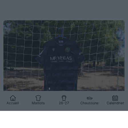
Accueil
Maillots
26-27
Chaussures
Calendrier
Dévoilement du maillot extérieur de Reading pour
la saison 26-27
11
8
0
608
15h