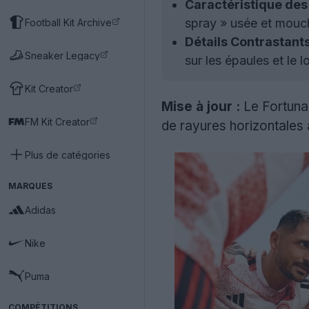
Caractéristique des
spray » usée et mouche
Football Kit Archive
Détails Contrastant
Sneaker Legacy
sur les épaules et le
Kit Creator
Mise à jour :
Le Fortun
FM Kit Creator
de rayures horizontales 
Plus de catégories
MARQUES
Adidas
Nike
Puma
COMPÉTITIONS