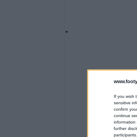
www.footy
If you wish 
sensitive in
confirm you
continue se
information 
further disc
participants