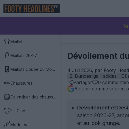
FR
Re
Maillots
Dévoilement du
Maillots 26-27
Maillots Coupe du Monde 2026
4 Juil 2026, par Footy Head
2. Bundesliga
adidas
Düs
Partager
0
commentair
Chaussures
Ajouter comme source p
Calendrier des chaussures
Dévoilement et Desig
FH Club
saison 2026-27, arbor
et au look grunge.
Modèles