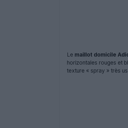
Le
maillot domicile A
horizontales rouges et bl
texture « spray » très u