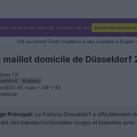
cherche avancée dans les archives des kits
Recherche maintena
Did you know? Footy Headlines is also available in English. 
 maillot domicile de Düsseldorf
lines FR
seldorf
Maillots
es
21.4K
vues
58
40
référée
n Principal:
Le Fortuna Düsseldorf a officiellement d
ant des bandes horizontales rouges et blanches avec 