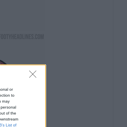
sonal or
ection to
ou may
 personal
out of the
 downstream
B’s List of