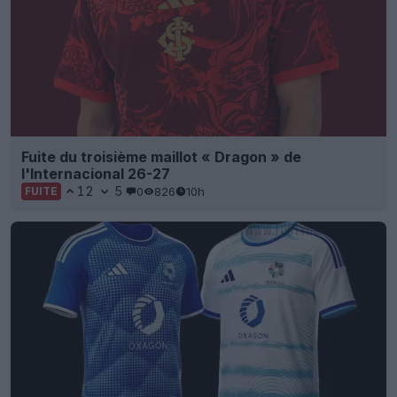
Fuite du troisième maillot « Dragon » de
l'Internacional 26-27
12
5
0
826
10h
FUITE