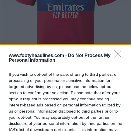
www.footyheadlines.com -
Do Not Process My
Personal Information
If you wish to opt-out of the sale, sharing to third parties, or
processing of your personal or sensitive information for
Tu aimes le design héraldique du maillot pre-match de
targeted advertising by us, please use the below opt-out
section to confirm your selection. Please note that after your
Lyon 26-27 ? Laisse un commentaire ci-dessous.
opt-out request is processed you may continue seeing
interest-based ads based on personal information utilized by
us or personal information disclosed to third parties prior to
Afficher les commentaires
your opt-out. You may separately opt-out of the further
disclosure of your personal information by third parties on the
adidas
Maillots
Ligue 1
Lyon
Pre-Match
IAB’s list of downstream participants. This information may