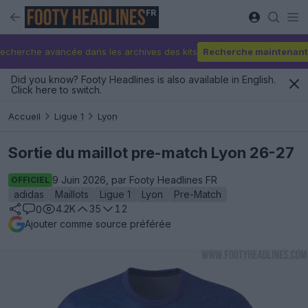
FR
echerche avancée dans les archives des kits
Recherche maintenant
Did you know? Footy Headlines is also available in English.
Click here to switch.
Accueil
Ligue 1
Lyon
Sortie du maillot pre-match Lyon 26-27
9 Juin 2026, par Footy Headlines FR
OFFICIEL
adidas
Maillots
Ligue 1
Lyon
Pre-Match
4.2K
35
12
0
Ajouter comme source préférée