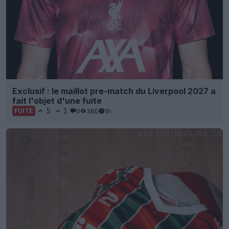
Exclusif : le maillot pre-match du Liverpool 2027 a
fait l'objet d'une fuite
5
1
0
380
1h
FUITE