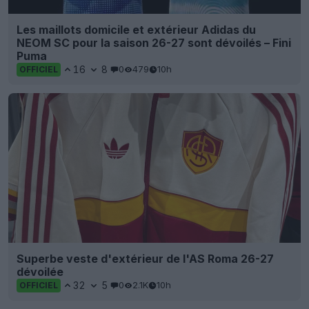
Les maillots domicile et extérieur Adidas du
NEOM SC pour la saison 26-27 sont dévoilés – Fini
Puma
16
8
0
479
10h
OFFICIEL
Superbe veste d'extérieur de l'AS Roma 26-27
dévoilée
32
5
0
2.1K
10h
OFFICIEL