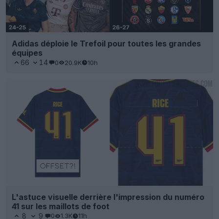
Adidas déploie le Trefoil pour toutes les grandes
équipes
66
14
0
20.9K
10h
L'astuce visuelle derrière l'impression du numéro
41 sur les maillots de foot
8
9
0
1.3K
11h