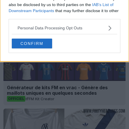
Partager
also be disclosed by us to third parties on the
IAB’s List of
Downstream Participants
that may further disclose it to other
third parties.
Personal Data Processing Opt Outs
CONFIRM
Générateur de kits FM en vrac - Génère des
maillots uniques en quelques secondes
FM Kit Creator
OFFICIEL