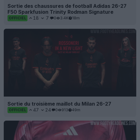
Sortie des chaussures de football Adidas 26-27
F50 Sparkfusion Trinity Rodman Signature
18
7
0
3.4K
18m
OFFICIEL
Sortie du troisième maillot du Milan 26-27
47
24
0
913
49m
OFFICIEL