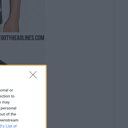
sonal or
ection to
ou may
 personal
out of the
 downstream
B’s List of