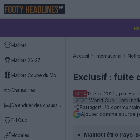
FR
Re
Maillots
Accueil
International
Nethe
Maillots 26-27
Exclusif : fuit
Maillots Coupe du Monde 2026
Chaussures
11 Sep 2025, par Foot
FUITE
2026 World Cup
Internat
Calendrier des chaussures
Partager
0
commentair
Ajouter comme source p
FH Club
Maillot rétro Pays-
Modèles