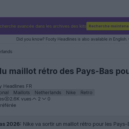
cherche avancée dans les archives des kits
Recherche maintena
Did you know? Footy Headlines is also available in English. 
rlands
e du maillot rétro des Pays-Bas 
y Headlines FR
ional
Maillots
Netherlands
Nike
Retro
es
2.6K
vues
2
0
référée
Bas 2026:
Nike va sortir un maillot rétro pour les Pay