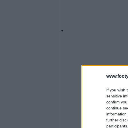
www.footy
If you wish 
sensitive in
confirm you
continue se
information 
further disc
participants