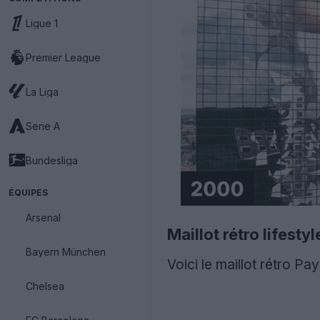
Ligue 1
Premier League
La Liga
Serie A
Bundesliga
ÉQUIPES
Arsenal
Maillot rétro lifest
Bayern München
Voici le maillot rétro P
Chelsea