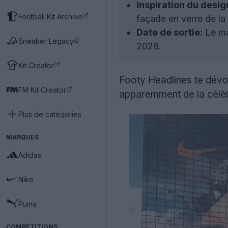
Inspiration du desig
Football Kit Archive
façade en verre de la 
Date de sortie:
Le ma
Sneaker Legacy
2026.
Kit Creator
Footy Headlines te dévoi
FM Kit Creator
apparemment de la célè
Plus de catégories
MARQUES
Adidas
Nike
Puma
COMPÉTITIONS