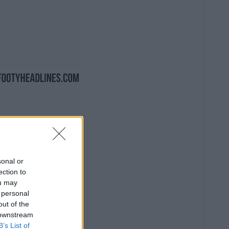
sonal or
ection to
ou may
 personal
out of the
 downstream
B’s List of