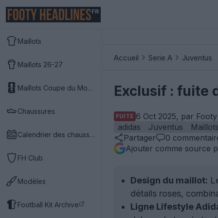
FR
Maillots
Accueil
Serie A
Juventus
Maillots 26-27
Exclusif : fuite
Maillots Coupe du Monde 2026
Chaussures
6 Oct 2025, par Footy
FUITE
adidas
Juventus
Maillot
Calendrier des chaussures
Partager
0
commentair
Ajouter comme source p
FH Club
Design du maillot:
Le
Modèles
détails roses, combina
Football Kit Archive
Ligne Lifestyle Adid