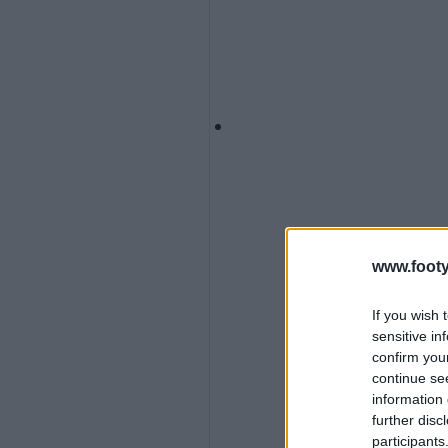
www.footy
If you wish 
sensitive in
confirm you
continue se
information 
further disc
participants