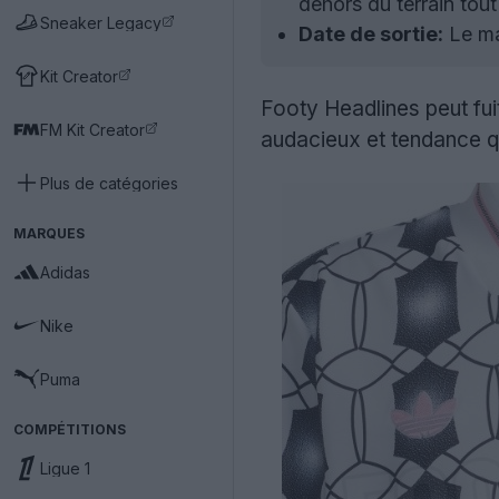
dehors du terrain tout
Sneaker Legacy
Date de sortie:
Le mai
Kit Creator
Footy Headlines peut fui
FM Kit Creator
audacieux et tendance qui
Plus de catégories
MARQUES
Adidas
Nike
Puma
COMPÉTITIONS
Ligue 1