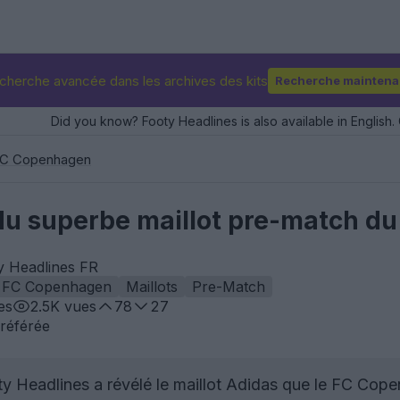
cherche avancée dans les archives des kits
Recherche maintena
Did you know? Footy Headlines is also available in English. 
C Copenhagen
te du superbe maillot pre-match 
y Headlines FR
FC Copenhagen
Maillots
Pre-Match
es
2.5K
vues
78
27
référée
y Headlines a révélé le maillot Adidas que le FC Cope