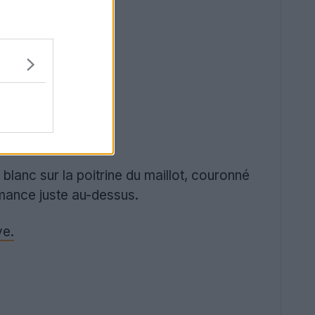
lanc sur la poitrine du maillot, couronné
rmance juste au-dessus.
ve.