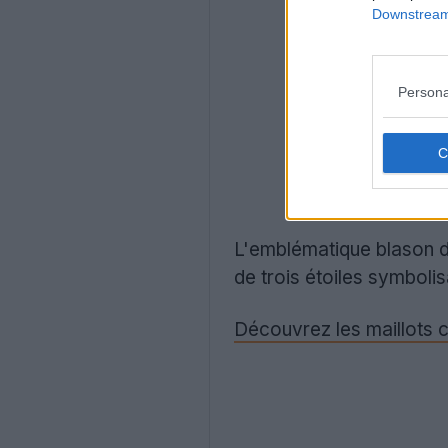
Downstream 
Persona
L'emblématique blason du
de trois étoiles symboli
Découvrez les maillots 