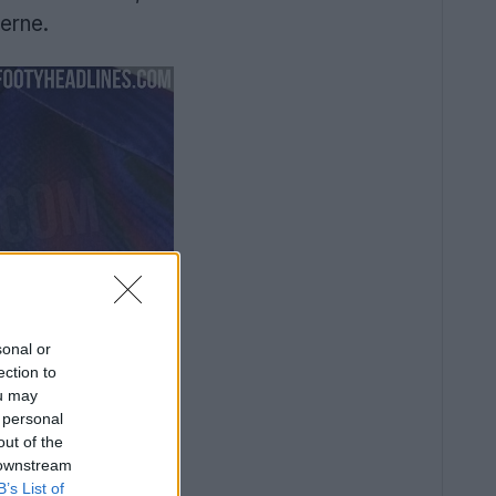
derne.
sonal or
ection to
ou may
 personal
out of the
 downstream
B’s List of