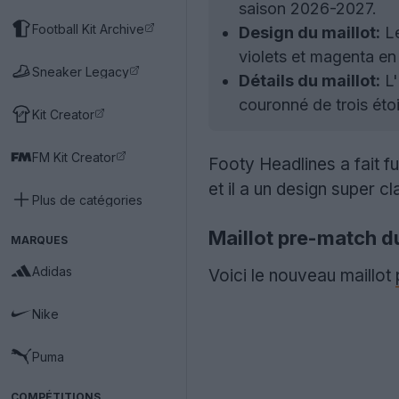
saison 2026-2027.
Football Kit Archive
Design du maillot:
Le
violets et magenta e
Sneaker Legacy
Détails du maillot:
L'
couronné de trois éto
Kit Creator
FM Kit Creator
Footy Headlines a fait fui
et il a un design super cl
Plus de catégories
Maillot pre-match 
MARQUES
Adidas
Voici le nouveau maillot
Nike
Puma
COMPÉTITIONS