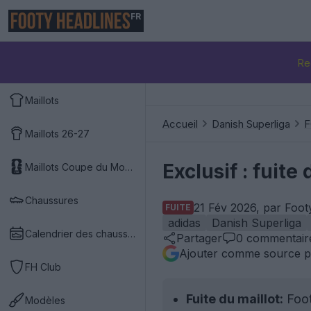
FR
Re
Maillots
Accueil
Danish Superliga
F
Maillots 26-27
Exclusif : fui
Maillots Coupe du Monde 2026
Chaussures
21 Fév 2026, par Foot
FUITE
adidas
Danish Superliga
Calendrier des chaussures
Partager
0
commentair
Ajouter comme source p
FH Club
Fuite du maillot:
Foot
Modèles