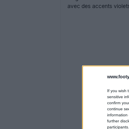
avec des accents violets
www.footy
If you wish 
sensitive in
confirm you
continue se
information 
further disc
participants