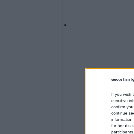
www.footy
If you wish 
sensitive in
confirm you
continue se
information 
further disc
participants