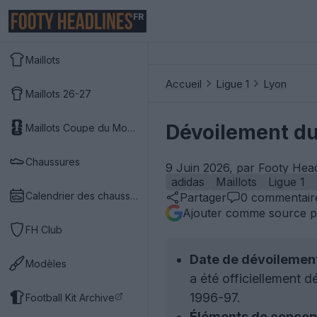
FR
Maillots
Accueil
Ligue 1
Lyon
Maillots 26-27
Dévoilement du
Maillots Coupe du Monde 2026
Chaussures
9 Juin 2026, par Footy Hea
adidas
Maillots
Ligue 1
Calendrier des chaussures
Partager
0
commentair
Ajouter comme source p
FH Club
Date de dévoilement 
Modèles
a été officiellement d
1996-97.
Football Kit Archive
Éléments de concep