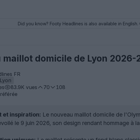
Did you know? Footy Headlines is also available in English. 
 maillot domicile de Lyon 2026-
dlines FR
Lyon
es
83.9K
vues
70
108
référée
et inspiration:
Le nouveau maillot domicile de l'Oly
évoilé le 9 juin 2026, son design rendant hommage à la v
tion uniques:
Le maillot présente un fond blanc class