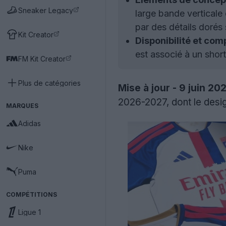
Sneaker Legacy
large bande verticale
par des détails dorés s
Kit Creator
Disponibilité et co
est associé à un shor
FM Kit Creator
Plus de catégories
Mise à jour - 9 juin 202
2026-2027, dont le desi
MARQUES
Adidas
Nike
Puma
COMPÉTITIONS
Ligue 1