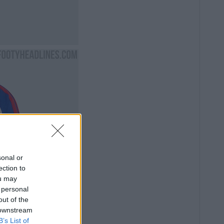
sonal or
ection to
ou may
 personal
out of the
 downstream
B’s List of