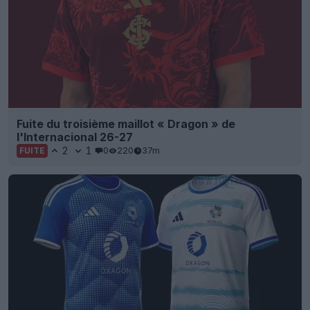
Fuite du troisième maillot « Dragon » de
l'Internacional 26-27
2
1
0
220
37m
FUITE