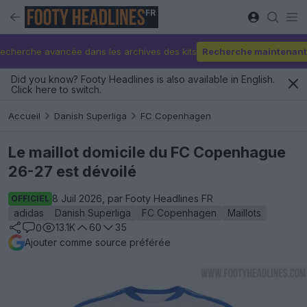
FR
echerche avancée dans les archives des kits
Recherche maintenant
Did you know? Footy Headlines is also available in English.
Click here to switch.
Accueil
Danish Superliga
FC Copenhagen
Le maillot domicile du FC Copenhague
26-27 est dévoilé
8 Juil 2026, par Footy Headlines FR
OFFICIEL
adidas
Danish Superliga
FC Copenhagen
Maillots
13.1K
60
35
0
Ajouter comme source préférée