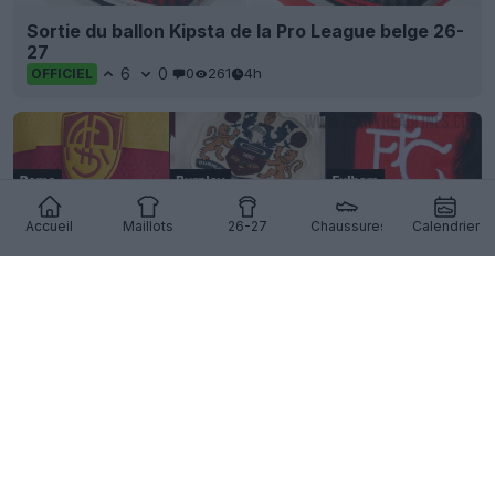
Sortie du ballon Kipsta de la Pro League belge 26-
27
6
0
0
261
4h
OFFICIEL
Accueil
Maillots
26-27
Chaussures
Calendrier
Tendance maillots 2026-27 : les écussons
alternatifs des clubs sont partout
39
7
0
11.1K
4h