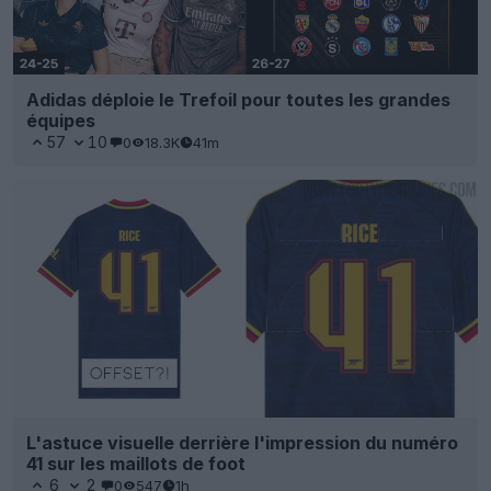
Adidas déploie le Trefoil pour toutes les grandes
équipes
57
10
0
18.3K
41m
L'astuce visuelle derrière l'impression du numéro
41 sur les maillots de foot
6
2
0
547
1h