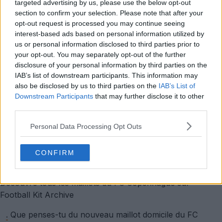
targeted advertising by us, please use the below opt-out
section to confirm your selection. Please note that after your
opt-out request is processed you may continue seeing
interest-based ads based on personal information utilized by
us or personal information disclosed to third parties prior to
your opt-out. You may separately opt-out of the further
disclosure of your personal information by third parties on the
IAB’s list of downstream participants. This information may
also be disclosed by us to third parties on the
IAB’s List of
Downstream Participants
that may further disclose it to other
Maillot domicile du FC Copenhague 25-26 dévoilé
third parties.
7 Juil 2025
Personal Data Processing Opt Outs
Maillot domicile du FC Copenhague 25-26 dévoilé
CONFIRM
7 Juil 2025
Découvre tous les maillots du FC Copenhague sur
Football Kit Archive
.
Que penses-tu du nouveau maillot domicile du FC