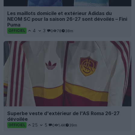
Les maillots domicile et extérieur Adidas du
NEOM SC pour la saison 26-27 sont dévoilés – Fini
Puma
4
3
0
78
38m
OFFICIEL
Superbe veste d'extérieur de l'AS Roma 26-27
dévoilée
25
5
0
1.4K
39m
OFFICIEL