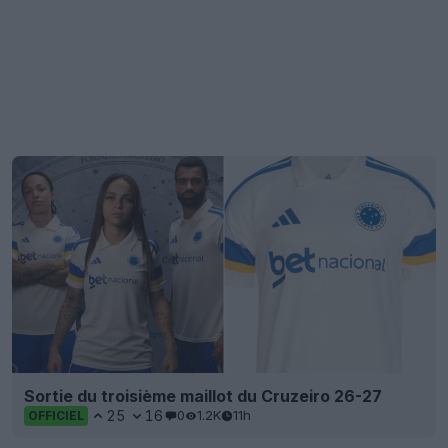
Sortie du troisième maillot du Cruzeiro 26-27
25
16
0
1.2K
11h
OFFICIEL