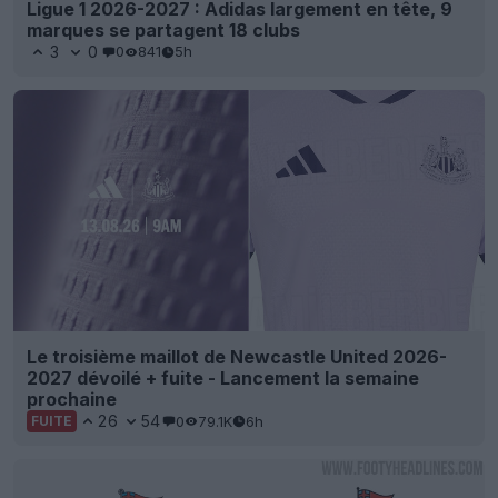
Ligue 1 2026-2027 : Adidas largement en tête, 9
marques se partagent 18 clubs
3
0
0
841
5h
Le troisième maillot de Newcastle United 2026-
2027 dévoilé + fuite - Lancement la semaine
prochaine
26
54
0
79.1K
6h
FUITE