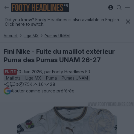
FR
Did you know? Footy Headlines is also available in English.
Click here to switch.
Accueil
Liga MX
Pumas UNAM
Fini Nike - Fuite du maillot extérieur
Puma des Pumas UNAM 26-27
10 Juin 2026, par Footy Headlines FR
FUITE
Maillots
Liga MX
Puma
Pumas UNAM
7.5K
16
28
0
Ajouter comme source préférée