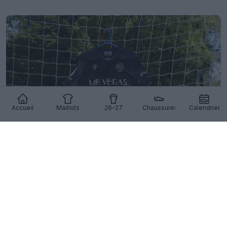
Accueil
Maillots
26-27
Chaussures
Calendrier
Dévoilement du maillot extérieur de Reading pour
la saison 26-27
11
8
0
582
11h