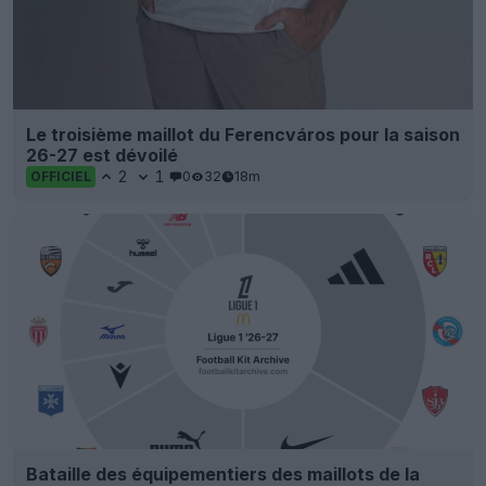
Le troisième maillot du Ferencváros pour la saison
26-27 est dévoilé
2
1
0
32
18m
OFFICIEL
Bataille des équipementiers des maillots de la