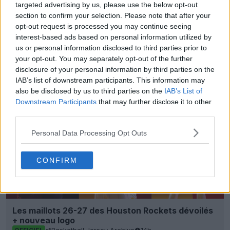
targeted advertising by us, please use the below opt-out
section to confirm your selection. Please note that after your
opt-out request is processed you may continue seeing
interest-based ads based on personal information utilized by
Archives des tenues de foot Recherche avancée
us or personal information disclosed to third parties prior to
Football Kit Archive
your opt-out. You may separately opt-out of the further
OFFICIEL
disclosure of your personal information by third parties on the
IAB’s list of downstream participants. This information may
also be disclosed by us to third parties on the
IAB’s List of
Downstream Participants
that may further disclose it to other
third parties.
Personal Data Processing Opt Outs
CONFIRM
Les maillots 26-27 des Houston Rockets dévoilés
+ nouveau logo