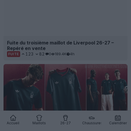
Fuite du troisième maillot de Liverpool 26-27 –
Repéré en vente
123
82
0
189.4K
4h
FUITE
Accueil
Maillots
26-27
Chaussures
Calendrier