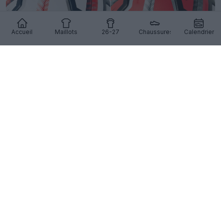
Accueil
Maillots
26-27
Chaussures
Calendrier
Sortie du ballon Kipsta de la Pro League belge 26-
27
6
0
0
290
5h
OFFICIEL