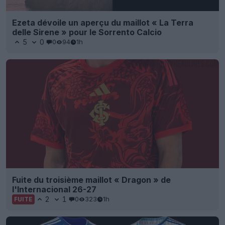
Ezeta dévoile un aperçu du maillot « La Terra
delle Sirene » pour le Sorrento Calcio
5
0
0
94
1h
Fuite du troisième maillot « Dragon » de
l'Internacional 26-27
2
1
0
323
1h
FUITE