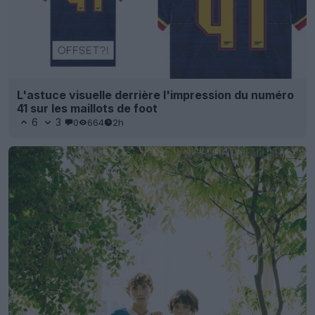
L'astuce visuelle derrière l'impression du numéro
41 sur les maillots de foot
6
3
0
664
2h