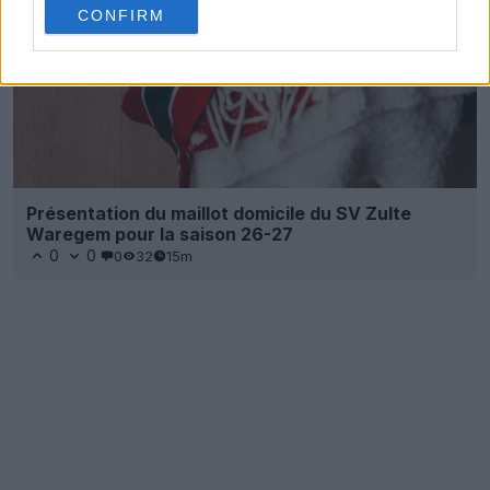
CONFIRM
Présentation du maillot domicile du SV Zulte
Waregem pour la saison 26-27
0
0
0
32
15m