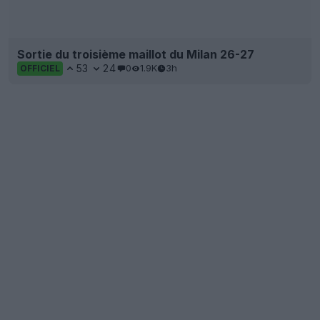
Sortie du troisième maillot du Milan 26-27
53
24
0
1.9K
3h
OFFICIEL