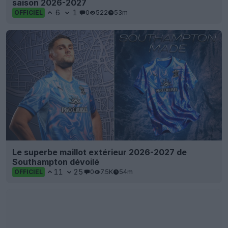
saison 2026-2027
6
1
0
522
53m
OFFICIEL
Le superbe maillot extérieur 2026-2027 de
Southampton dévoilé
11
25
0
7.5K
54m
OFFICIEL