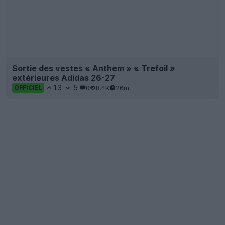
Sortie des vestes « Anthem » « Trefoil »
extérieures Adidas 26-27
13
5
0
8.4K
26m
OFFICIEL