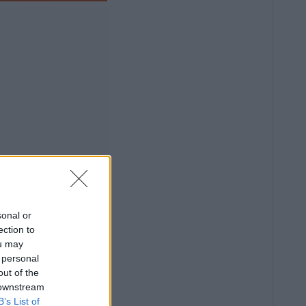
sonal or
ection to
ou may
 personal
out of the
 downstream
B’s List of