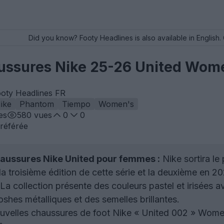
Did you know? Footy Headlines is also available in English. 
ussures Nike 25-26 United Wome
ooty Headlines FR
ike
Phantom
Tiempo
Women's
es
580
vues
0
0
référée
aussures Nike United pour femmes :
Nike sortira l
a troisième édition de cette série et la deuxième en 2
La collection présente des couleurs pastel et irisées 
shes métalliques et des semelles brillantes.
velles chaussures de foot Nike « United 002 » Women’