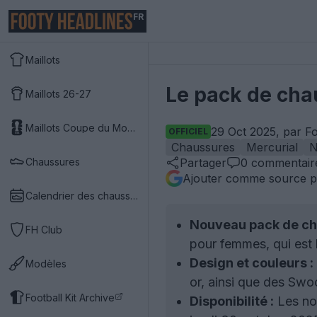
FR
Maillots
Le pack de cha
Maillots 26-27
Maillots Coupe du Monde 2026
29 Oct 2025, par F
OFFICIEL
Chaussures
Mercurial
N
Chaussures
Partager
0
commentair
Ajouter comme source p
Calendrier des chaussures
Nouveau pack de ch
FH Club
pour femmes, qui est l
Design et couleurs :
Modèles
or, ainsi que des Swoo
Football Kit Archive
Disponibilité :
Les nou