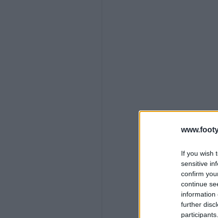
www.footy
If you wish 
sensitive in
confirm you
continue se
information 
further disc
participants