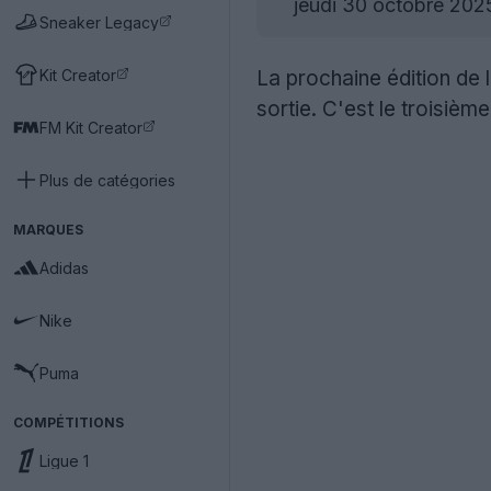
jeudi 30 octobre 202
Sneaker Legacy
Kit Creator
La prochaine édition de 
sortie. C'est le troisièm
FM Kit Creator
Plus de catégories
MARQUES
Adidas
Nike
Puma
COMPÉTITIONS
Ligue 1