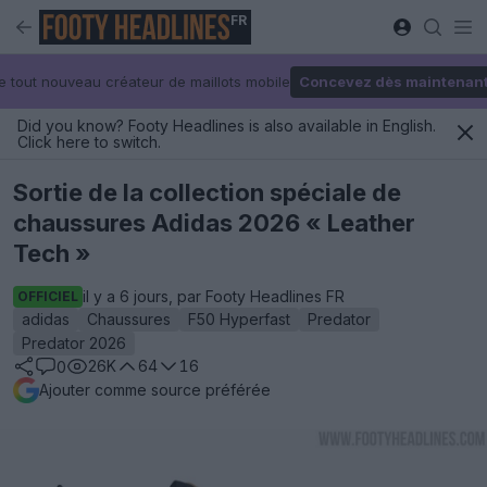
FR
e tout nouveau créateur de maillots mobile
Concevez dès maintenan
Did you know? Footy Headlines is also available in English.
Click here to switch.
Sortie de la collection spéciale de
chaussures Adidas 2026 « Leather
Tech »
il y a 6 jours, par Footy Headlines FR
OFFICIEL
adidas
Chaussures
F50 Hyperfast
Predator
Predator 2026
26K
64
16
0
Ajouter comme source préférée