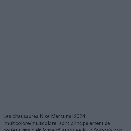
Les chaussures Nike Mercurial 2024
'multicolore/multicolore' sont principalement de
couleur gris clair (ciment) associée à un Swoosh noir