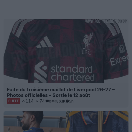
Fuite du troisième maillot de Liverpool 26-27 –
Photos officielles – Sortie le 12 août
114
74
0
186.1K
5h
FUITE