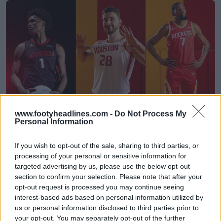
www.footyheadlines.com -
Do Not Process My
Personal Information
Les maillots 26-27 des Houston Rockets dévoilés
+ nouveau logo
If you wish to opt-out of the sale, sharing to third parties, or
Basketball Jersey Archive
5h
OFFICIEL
processing of your personal or sensitive information for
targeted advertising by us, please use the below opt-out
section to confirm your selection. Please note that after your
opt-out request is processed you may continue seeing
interest-based ads based on personal information utilized by
us or personal information disclosed to third parties prior to
your opt-out. You may separately opt-out of the further