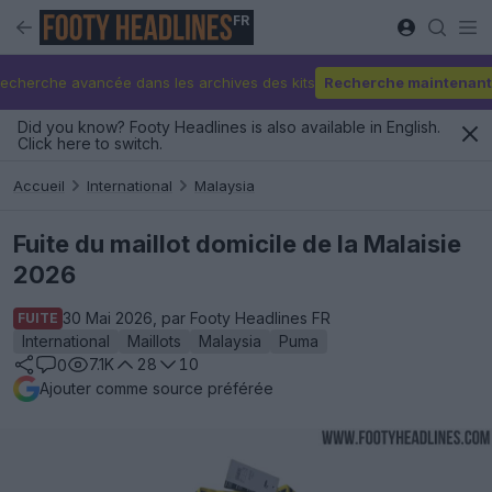
FR
echerche avancée dans les archives des kits
Recherche maintenant
Did you know? Footy Headlines is also available in English.
Click here to switch.
Accueil
International
Malaysia
Fuite du maillot domicile de la Malaisie
2026
30 Mai 2026, par Footy Headlines FR
FUITE
International
Maillots
Malaysia
Puma
7.1K
28
10
0
Ajouter comme source préférée