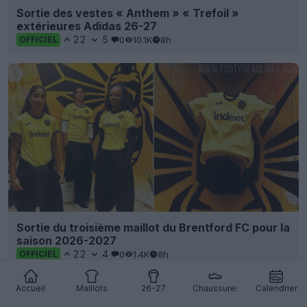
Sortie des vestes « Anthem » « Trefoil »
extérieures Adidas 26-27
22
5
0
10.1K
8h
OFFICIEL
Sortie du troisième maillot du Brentford FC pour la
saison 2026-2027
22
4
0
1.4K
8h
OFFICIEL
Accueil
Maillots
26-27
Chaussures
Calendrier