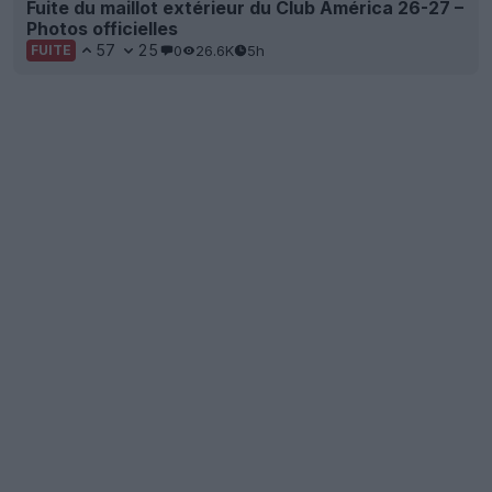
Fuite du maillot extérieur du Club América 26-27 –
Photos officielles
57
25
0
26.6K
5h
FUITE