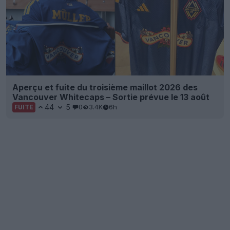
Aperçu et fuite du troisième maillot 2026 des
Vancouver Whitecaps – Sortie prévue le 13 août
44
5
0
3.4K
6h
FUITE