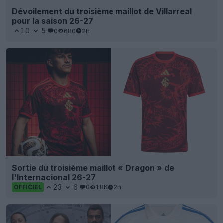
Dévoilement du troisième maillot de Villarreal
pour la saison 26-27
10
5
0
680
2h
Sortie du troisième maillot « Dragon » de
l'Internacional 26-27
23
6
0
1.8K
2h
OFFICIEL