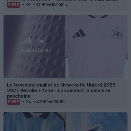
38
10
0
15.1K
1h
FUITE
Le troisième maillot de Newcastle United 2026-
2027 dévoilé + fuite - Lancement la semaine
prochaine
24
42
0
78K
1h
FUITE