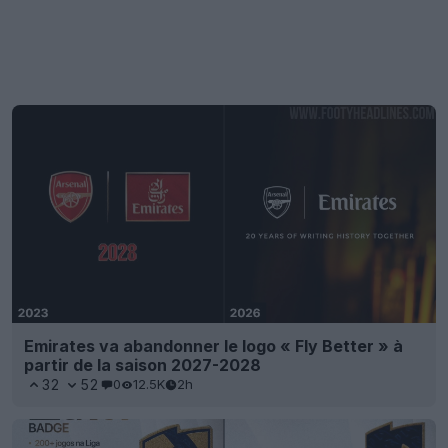
Emirates va abandonner le logo « Fly Better » à
partir de la saison 2027-2028
32
52
0
12.5K
2h