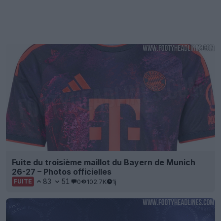
Fuite du troisième maillot du Bayern de Munich
26-27 – Photos officielles
83
51
0
102.7K
1j
FUITE