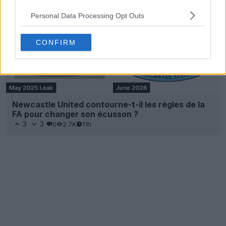
Personal Data Processing Opt Outs
CONFIRM
Newcastle United contourne-t-il les règles de la
FA pour changer son écusson ?
3
3
0
2.7K
11h