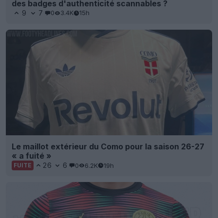
des badges d'authenticité scannables ?
9
7
0
3.4K
15h
Le maillot extérieur du Como pour la saison 26-27
« a fuité »
26
6
0
6.2K
19h
FUITE