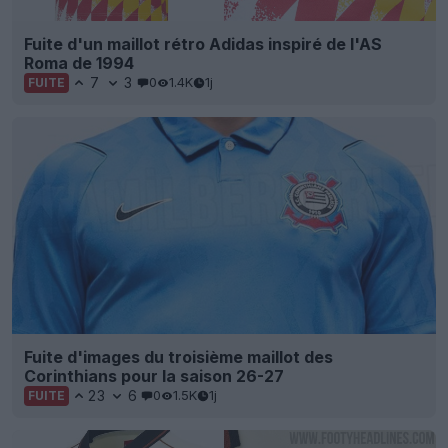
Fuite d'un maillot rétro Adidas inspiré de l'AS
Roma de 1994
7
3
0
1.4K
1j
FUITE
Fuite d'images du troisième maillot des
Corinthians pour la saison 26-27
23
6
0
1.5K
1j
FUITE