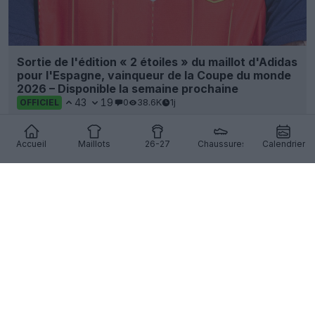
Sortie de l'édition « 2 étoiles » du maillot d'Adidas
pour l'Espagne, vainqueur de la Coupe du monde
2026 – Disponible la semaine prochaine
43
19
0
38.6K
1j
OFFICIEL
Accueil
Maillots
26-27
Chaussures
Calendrier