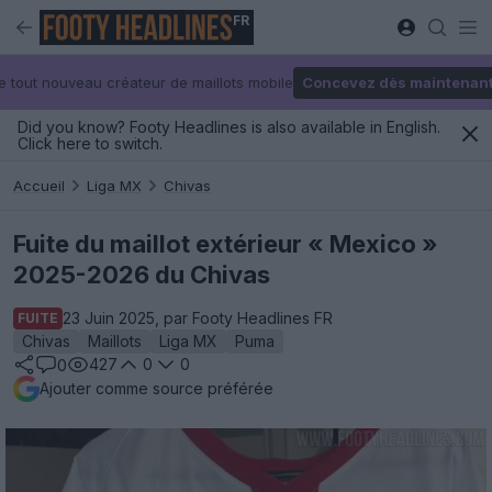
FR
e tout nouveau créateur de maillots mobile
Concevez dès maintenan
Did you know? Footy Headlines is also available in English.
Click here to switch.
Accueil
Liga MX
Chivas
Fuite du maillot extérieur « Mexico »
2025-2026 du Chivas
23 Juin 2025, par Footy Headlines FR
FUITE
Chivas
Maillots
Liga MX
Puma
427
0
0
0
Ajouter comme source préférée