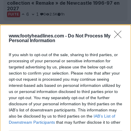
collection « Remake » de Newcastle 1996-97 en
2027
6
1
0
2.5K
1h
FUITE
www.footyheadlines.com -
Do Not Process My
Personal Information
If you wish to opt-out of the sale, sharing to third parties, or
processing of your personal or sensitive information for
targeted advertising by us, please use the below opt-out
section to confirm your selection. Please note that after your
opt-out request is processed you may continue seeing
interest-based ads based on personal information utilized by
us or personal information disclosed to third parties prior to
Fabricants de maillots de la Liga 26-27 : Nike
your opt-out. You may separately opt-out of the further
prend la tête, 10 marques se partagent les 20
disclosure of your personal information by third parties on the
clubs
IAB’s list of downstream participants. This information may
4
1
0
1.7K
9h
also be disclosed by us to third parties on the
IAB’s List of
Downstream Participants
that may further disclose it to other
third parties.