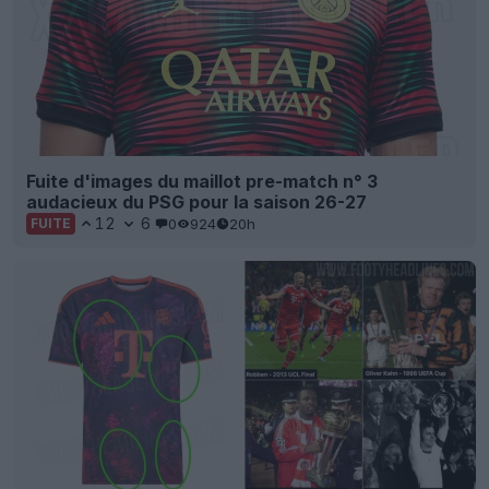
Fuite d'images du maillot pre-match n° 3
audacieux du PSG pour la saison 26-27
12
6
0
924
20h
FUITE