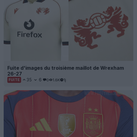
Fuite d'images du troisième maillot de Wrexham
26-27
35
6
0
1.6K
1j
FUITE