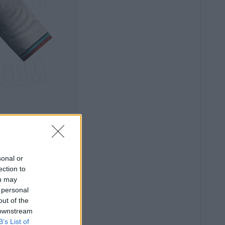
sonal or
ection to
ou may
 personal
out of the
 downstream
B’s List of