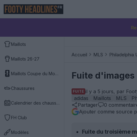
FR
Re
Maillots
Accueil
MLS
Philadelphia 
Maillots 26-27
Fuite d'images 
Maillots Coupe du Monde 2026
Chaussures
il y a 5 jours, par Fo
FUITE
adidas
Maillots
MLS
Ph
Calendrier des chaussures
Partager
0
commentair
Ajouter comme source p
FH Club
Fuite du troisième ma
Modèles