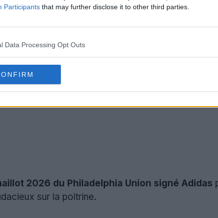
Participants
that may further disclose it to other third parties.
l Data Processing Opt Outs
CONFIRM
aillot 2026 du Philadelphia Union signé Adidas
p
dacieux sur la poitrine.