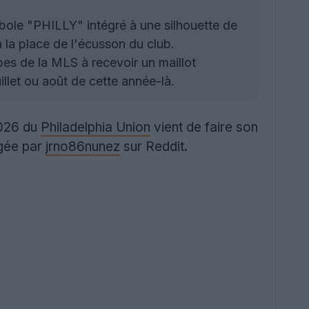
bole "PHILLY" intégré à une silhouette de
à la place de l'écusson du club.
pes de la MLS à recevoir un maillot
illet ou août de cette année-là.
2026 du
Philadelphia Union
vient de faire son
agée par
jrno86nunez
sur Reddit.