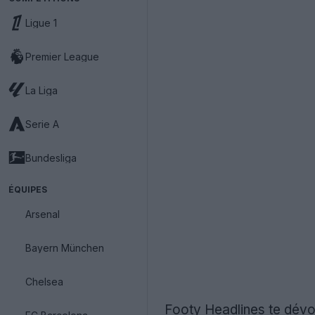
Ligue 1
Premier League
La Liga
Serie A
Bundesliga
ÉQUIPES
Arsenal
Bayern München
Chelsea
Footy Headlines te dévoi