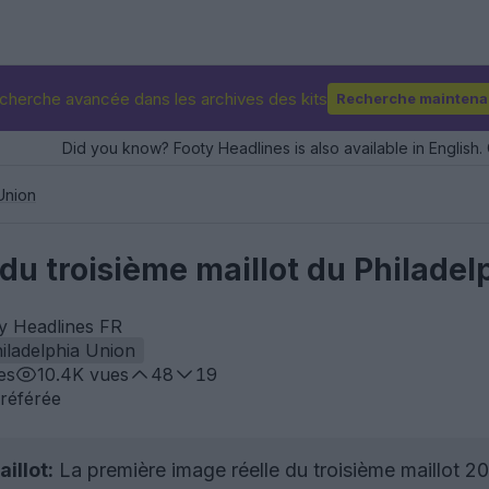
cherche avancée dans les archives des kits
Recherche maintena
Did you know? Footy Headlines is also available in English. 
Union
du troisième maillot du Philade
oty Headlines FR
iladelphia Union
es
10.4K
vues
48
19
référée
illot:
La première image réelle du troisième maillot 2