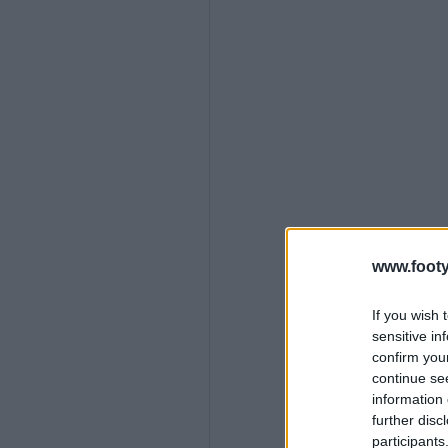
www.footy
If you wish 
sensitive in
confirm you
continue se
information 
further disc
participants