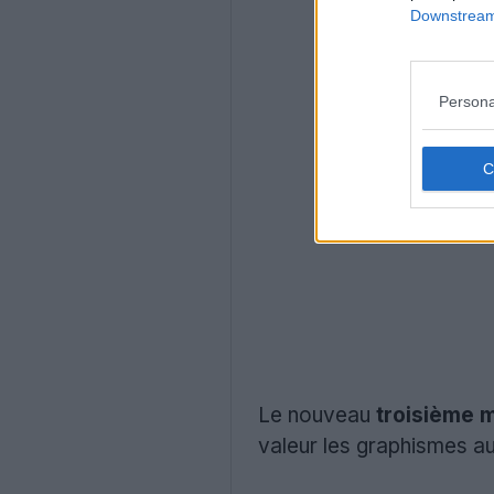
Downstream 
Persona
Le nouveau
troisième m
valeur les graphismes au