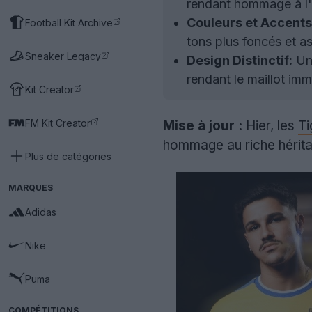
rendant hommage à l'h
Couleurs et Accents
Football Kit Archive
tons plus foncés et a
Sneaker Legacy
Design Distinctif:
Un 
rendant le maillot im
Kit Creator
FM Kit Creator
Mise à jour :
Hier, les
Ti
hommage au riche héritag
Plus de catégories
MARQUES
Adidas
Nike
Puma
COMPÉTITIONS