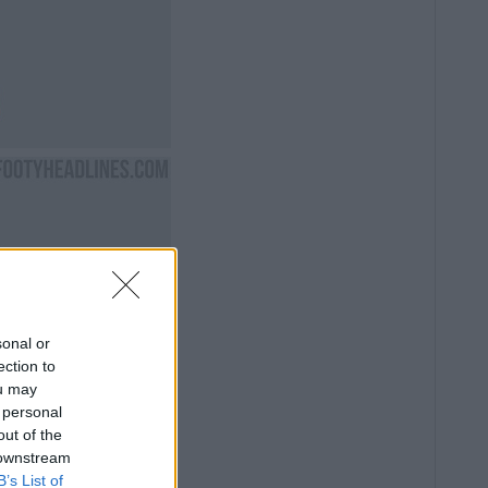
sonal or
ection to
ou may
 personal
out of the
 downstream
B’s List of