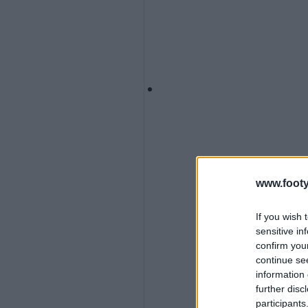
www.footy
If you wish 
sensitive in
confirm you
continue se
information 
further disc
participants