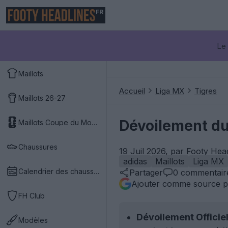
FR
Le 
Maillots
Accueil
Liga MX
Tigres
Maillots 26-27
Dévoilement du
Maillots Coupe du Monde 2026
Chaussures
19 Juil 2026, par Footy Hea
adidas
Maillots
Liga MX
Calendrier des chaussures
Partager
0
commentair
Ajouter comme source p
FH Club
Dévoilement Officiel
Modèles