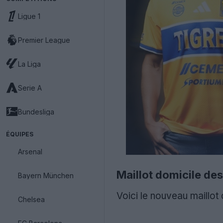
Ligue 1
Premier League
La Liga
Serie A
Bundesliga
ÉQUIPES
Arsenal
Maillot domicile de
Bayern München
Voici le nouveau maillo
Chelsea