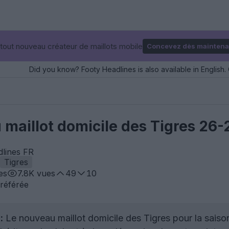
tout nouveau créateur de maillots mobile
Concevez dès maintena
Did you know? Footy Headlines is also available in English. 
 maillot domicile des Tigres 26-
dlines FR
Tigres
es
7.8K
vues
49
10
référée
:
Le nouveau maillot domicile des Tigres pour la saiso