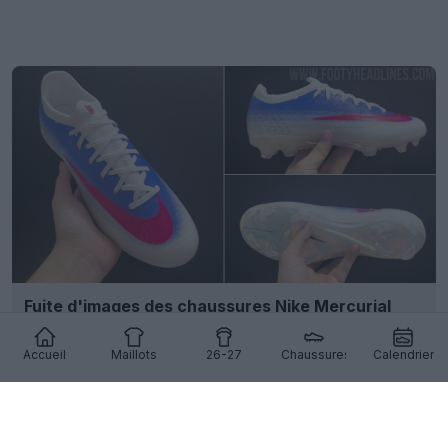
Fuite d'images des chaussures Nike Mercurial
Vapor 17 en blanc/bleu/rose
5
11
0
1K
1j
FUITE
Accueil
Maillots
26-27
Chaussures
Calendrier