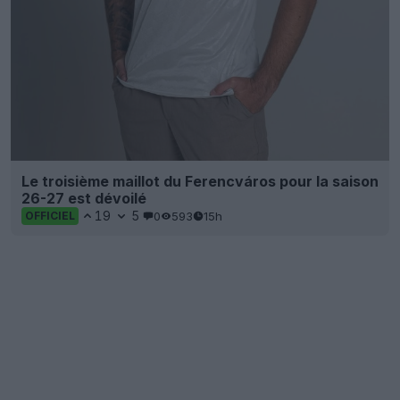
Le troisième maillot du Ferencváros pour la saison
26-27 est dévoilé
19
5
0
593
15h
OFFICIEL