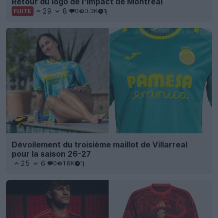
Retour du logo de l'Impact de Montréal
29
8
0
3.3K
1j
FUITE
Dévoilement du troisième maillot de Villarreal
pour la saison 26-27
25
6
0
1.8K
1j