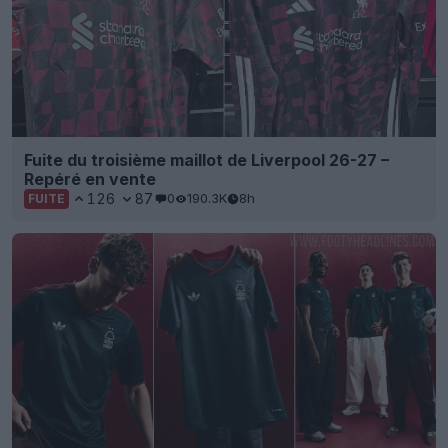
Fuite du troisième maillot de Liverpool 26-27 –
Repéré en vente
126
87
0
190.3K
8h
FUITE