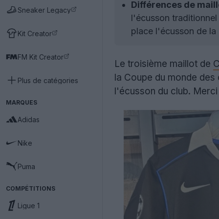
Différences de maillo
Sneaker Legacy
l'écusson traditionne
place l'écusson de la
Kit Creator
FM Kit Creator
Le troisième maillot de
C
la Coupe du monde des cl
Plus de catégories
l'écusson du club. Merc
MARQUES
Adidas
Nike
Puma
COMPÉTITIONS
Ligue 1