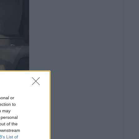
sonal or
ection to
ou may
 personal
out of the
 downstream
B’s List of