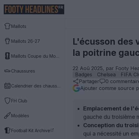
FR
Maillots
L'écusson des 
Maillots 26-27
la poitrine gau
Maillots Coupe du Monde 2026
22 Aoû 2025, par Footy Hea
Chaussures
Badges
Chelsea
FIFA C
Partager
0
commentair
Calendrier des chaussures
Ajouter comme source p
FH Club
Emplacement de l'é
Modèles
gauche du troisième m
Conception du troisi
Football Kit Archive
qui a nécessité un e