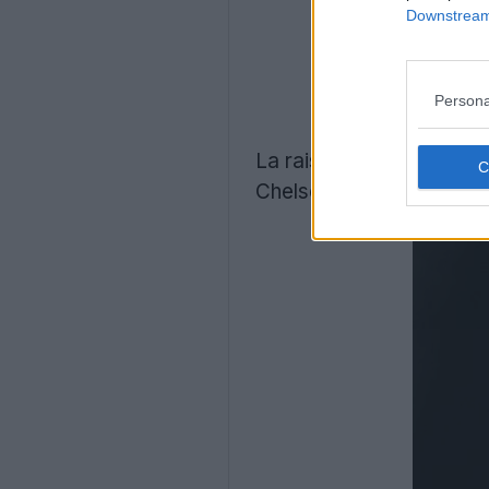
Downstream 
Persona
La raison de ce placemen
Chelsea pour la saison 2