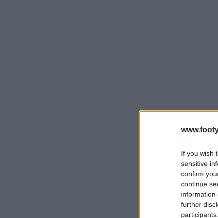
www.footy
If you wish 
sensitive in
confirm you
continue se
information 
further disc
participants