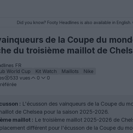
Did you know? Footy Headlines is also available in English. 
vainqueurs de la Coupe du monde
che du troisième maillot de Chel
dlines FR
lub World Cup
Kit Watch
Maillots
Nike
es
533
vues
0
0
référée
cusson :
L'écusson des vainqueurs de la Coupe du mond
aillot de Chelsea pour la saison 2025-2026.
ème maillot :
Le troisième maillot 2025-2026 de Chels
mplacement différent pour l'écusson de la Coupe du mo