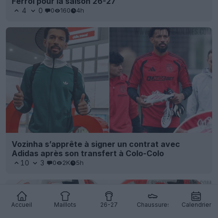
Ferrol pour la saison 26-27
4
0
0
160
4h
Vozinha s’apprête à signer un contrat avec
Adidas après son transfert à Colo-Colo
10
3
0
2K
5h
Accueil
Maillots
26-27
Chaussures
Calendrier