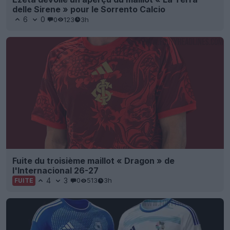
delle Sirene » pour le Sorrento Calcio
6
0
0
123
3h
Fuite du troisième maillot « Dragon » de
l'Internacional 26-27
4
3
0
513
3h
FUITE