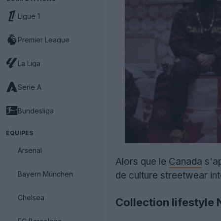
Ligue 1
Premier League
La Liga
Serie A
Bundesliga
ÉQUIPES
Arsenal
Alors que le
Canada
s'ap
Bayern München
de culture streetwear int
Chelsea
Collection lifestyl