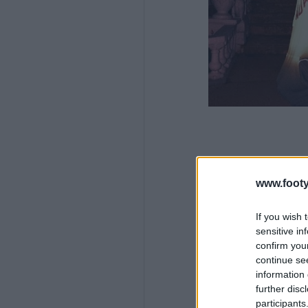
www.footy
If you wish 
sensitive in
confirm you
continue se
information 
further disc
participants