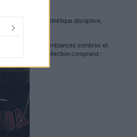
nde
présente une esthétique disruptive,
stylisés, mêlant des ambiances sombres et
ns dévoilées, la collection comprend :