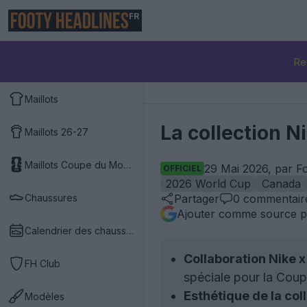
FR
Re
Maillots
La collection 
Maillots 26-27
Maillots Coupe du Monde 2026
29 Mai 2026, par F
OFFICIEL
2026 World Cup
Canada
Chaussures
Partager
0
commentair
Ajouter comme source p
Calendrier des chaussures
Collaboration Nike x
FH Club
spéciale pour la Cou
Esthétique de la coll
Modèles