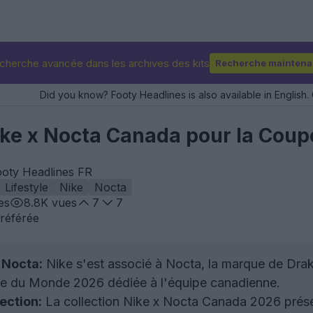
cherche avancée dans les archives des kits
Recherche maintena
Did you know? Footy Headlines is also available in English. 
Nike x Nocta Canada pour la Cou
ooty Headlines FR
Lifestyle
Nike
Nocta
es
8.8K
vues
7
7
référée
 Nocta:
Nike s'est associé à Nocta, la marque de Drake,
pe du Monde 2026 dédiée à l'équipe canadienne.
ection:
La collection Nike x Nocta Canada 2026 prése