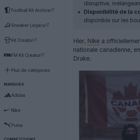
disruptive, mélangea
Football Kit Archive
Disponibilité de la c
disponible sur les bou
Sneaker Legacy
Kit Creator
Hier,
Nike
a officielleme
nationale canadienne, e
FM Kit Creator
Drake.
Plus de catégories
MARQUES
Adidas
Nike
Puma
COMPÉTITIONS