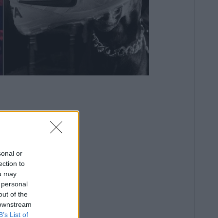
sonal or
ection to
ou may
 personal
out of the
 downstream
B’s List of