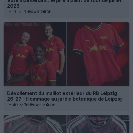
Vote maintenant : le pire maillot de foot de juillet
2026
0
0
0
912
3h
Dévoilement du maillot extérieur du RB Leipzig
26-27 – Hommage au jardin botanique de Leipzig
40
36
0
2.1K
13h