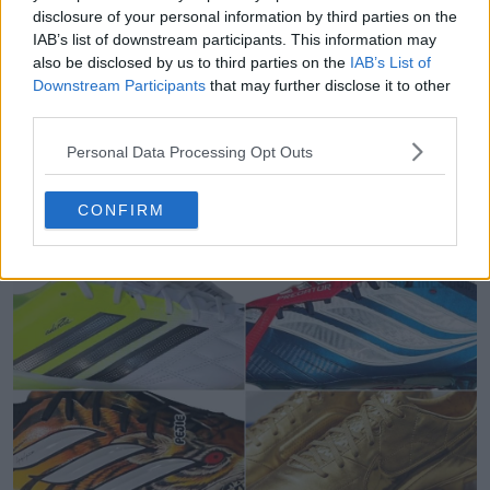
bonne idée de repousser l'annonce officielle jusqu'à
disclosure of your personal information by third parties on the
son 18e anniversaire ? Dis-le-nous dans les
IAB’s list of downstream participants. This information may
commentaires ci-dessous.
also be disclosed by us to third parties on the
IAB’s List of
Downstream Participants
that may further disclose it to other
third parties.
Afficher les commentaires
Personal Data Processing Opt Outs
FC Barcelona
Kit Watch
La Liga
Lamine Yamal
Nike
CONFIRM
Partager