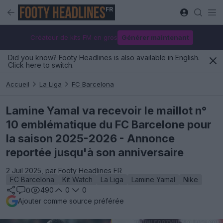
FR
Créateur de kits FM en gros
Générer maintenant
Did you know? Footy Headlines is also available in English.
Click here to switch.
Accueil
La Liga
FC Barcelona
Lamine Yamal va recevoir le maillot n°
10 emblématique du FC Barcelone pour
la saison 2025-2026 - Annonce
reportée jusqu'à son anniversaire
2 Juil 2025, par Footy Headlines FR
FC Barcelona
Kit Watch
La Liga
Lamine Yamal
Nike
490
0
0
0
Ajouter comme source préférée