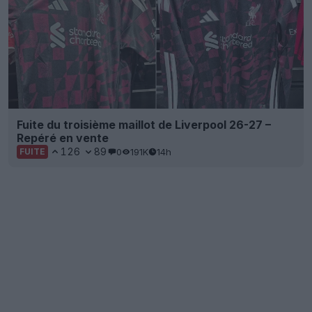
Fuite du troisième maillot de Liverpool 26-27 –
Repéré en vente
126
89
0
191K
14h
FUITE