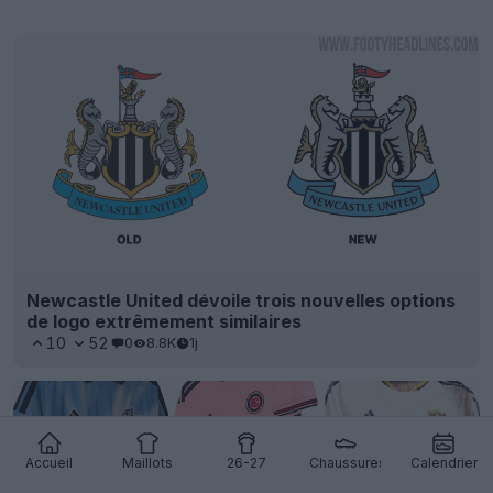
Newcastle United dévoile trois nouvelles options
de logo extrêmement similaires
10
52
0
8.8K
1j
Accueil
Maillots
26-27
Chaussures
Calendrier