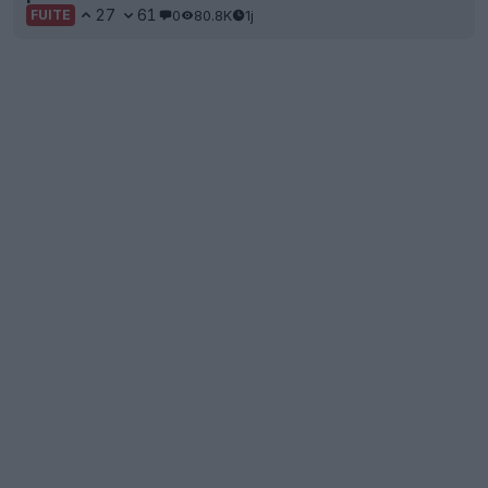
27
61
0
80.8K
1j
FUITE