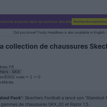
cherche avancée dans les archives des kits
Recherche maintena
Did you know? Footy Headlines is also available in English. 
a collection de chaussures Skec
lines FR
hers
SKX
es
922
vues
1
0
référée
dout Pack':
Skechers Football a lancé son 'Standout 
es gammes de chaussures SKX_02 et Razor 1.5.