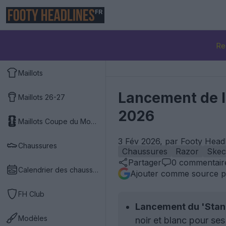
FR
Re
Maillots
Lancement de l
Maillots 26-27
2026
Maillots Coupe du Monde 2026
3 Fév 2026, par Footy Head
Chaussures
Chaussures
Razor
Skec
Partager
0
commentair
Calendrier des chaussures
Ajouter comme source p
FH Club
Lancement du 'Stan
Modèles
noir et blanc pour s