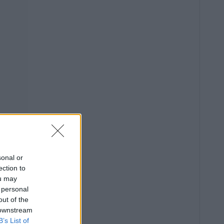
sonal or
ection to
ou may
 personal
out of the
 downstream
B’s List of