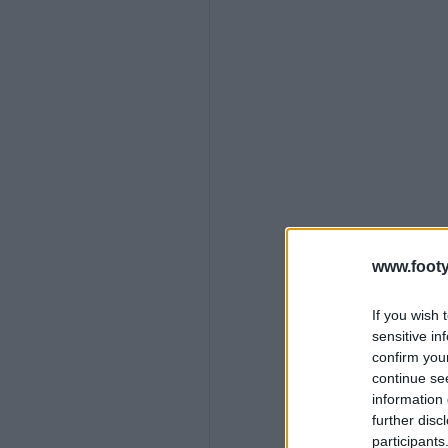
www.footy
If you wish 
sensitive in
confirm you
continue se
information 
further disc
participants