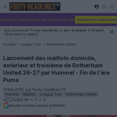
FR
echerche avancée dans les archives des kits
Recherche maintenant
Did you know? Footy Headlines is also available in English.
Click here to switch.
Accueil
League Two
Rotherham United
Lancement des maillots domicile,
extérieur et troisième de Rotherham
United 26-27 par Hummel - Fin de l'ère
Puma
13 Mai 2026, par Footy Headlines FR
Hummel
Maillots
League Two
Rotherham United
2.5K
7
6
0
Ajouter comme source préférée