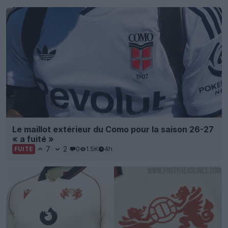
Le maillot extérieur du Como pour la saison 26-27
« a fuité »
7
2
0
1.5K
4h
FUITE