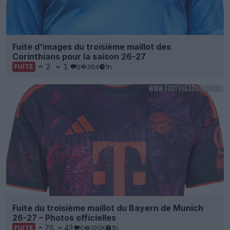
Fuite d'images du troisième maillot des
Corinthians pour la saison 26-27
2
1
0
364
1h
FUITE
Fuite du troisième maillot du Bayern de Munich
26-27 – Photos officielles
76
43
0
100K
1h
FUITE