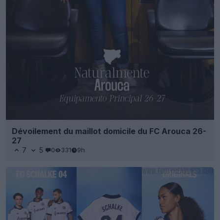
Dévoilement du maillot domicile du FC Arouca 26-
27
7
5
0
331
9h