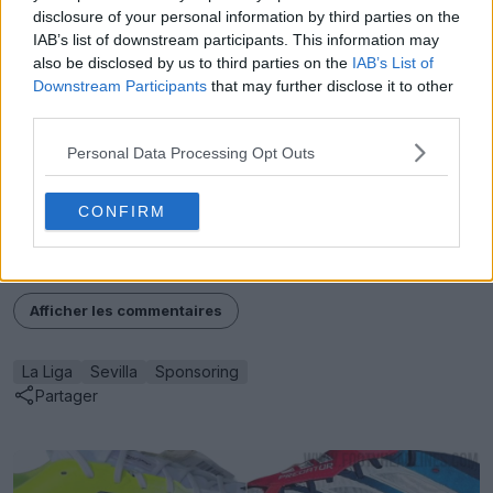
disclosure of your personal information by third parties on the
IAB’s list of downstream participants. This information may
also be disclosed by us to third parties on the
IAB’s List of
Downstream Participants
that may further disclose it to other
third parties.
Personal Data Processing Opt Outs
Que penses-tu du logo Climatización de Midea sur le
maillot du FC Séville ? Partage tes impressions ci-
CONFIRM
dessous.
Afficher les commentaires
La Liga
Sevilla
Sponsoring
Partager