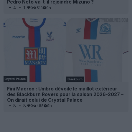
Pedro Neto va-t-il rejoindre Mizuno ?
4
1
0
513
9h
Fini Macron : Umbro dévoile le maillot extérieur
des Blackburn Rovers pour la saison 2026-2027 –
On dirait celui de Crystal Palace
8
8
0
488
9h