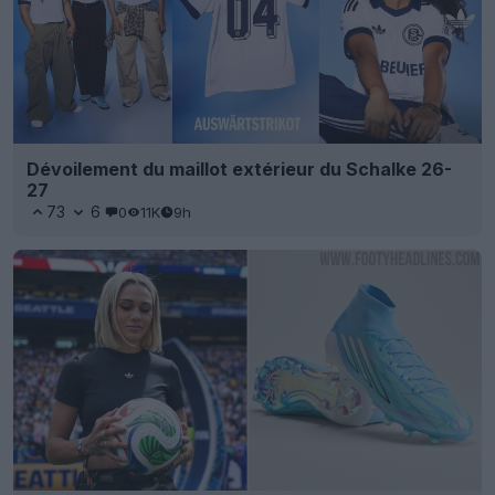
Dévoilement du maillot extérieur du Schalke 26-
27
73
6
0
11K
9h