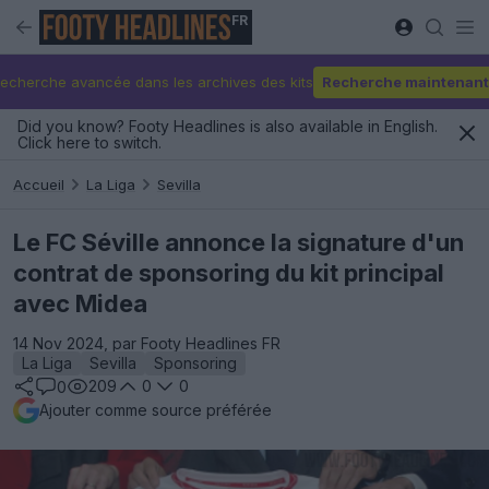
FR
echerche avancée dans les archives des kits
Recherche maintenant
Did you know? Footy Headlines is also available in English.
Click here to switch.
Accueil
La Liga
Sevilla
Le FC Séville annonce la signature d'un
contrat de sponsoring du kit principal
avec Midea
14 Nov 2024, par Footy Headlines FR
La Liga
Sevilla
Sponsoring
209
0
0
0
Ajouter comme source préférée