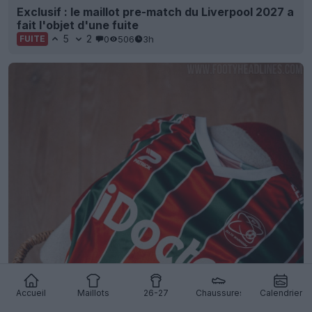
Exclusif : le maillot pre-match du Liverpool 2027 a
fait l'objet d'une fuite
5
2
0
506
3h
FUITE
Accueil
Maillots
26-27
Chaussures
Calendrier