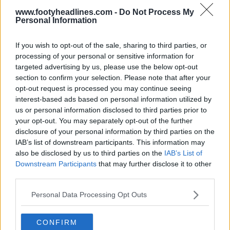
www.footyheadlines.com -
Do Not Process My
Personal Information
If you wish to opt-out of the sale, sharing to third parties, or
processing of your personal or sensitive information for
targeted advertising by us, please use the below opt-out
section to confirm your selection. Please note that after your
opt-out request is processed you may continue seeing
interest-based ads based on personal information utilized by
us or personal information disclosed to third parties prior to
Fabriqué par Mizuno. Tu aimes le maillot du 60e
your opt-out. You may separately opt-out of the further
disclosure of your personal information by third parties on the
anniversaire du F.C. Hansa Rostock ? Dis-nous ce que
IAB’s list of downstream participants. This information may
t'en penses dans les commentaires sous l'article.
also be disclosed by us to third parties on the
IAB’s List of
Downstream Participants
that may further disclose it to other
third parties.
Afficher les commentaires
Personal Data Processing Opt Outs
3. Liga
Hansa Rostock
Maillots
Mizuno
Partager
CONFIRM