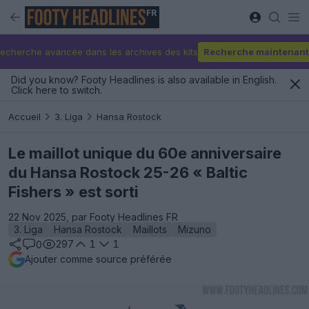
FR
echerche avancée dans les archives des kits
Recherche maintenant
Did you know? Footy Headlines is also available in English.
Click here to switch.
Accueil
3. Liga
Hansa Rostock
Le maillot unique du 60e anniversaire
du Hansa Rostock 25-26 « Baltic
Fishers » est sorti
22 Nov 2025, par Footy Headlines FR
3. Liga
Hansa Rostock
Maillots
Mizuno
297
1
1
0
Ajouter comme source préférée