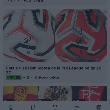
10
2
0
1.2K
3h
Sortie du ballon Kipsta de la Pro League belge 26-
27
6
0
0
272
4h
OFFICIEL