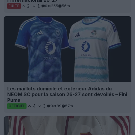
2
1
0
255
56m
FUITE
Les maillots domicile et extérieur Adidas du
NEOM SC pour la saison 26-27 sont dévoilés – Fini
Puma
4
3
0
89
57m
OFFICIEL