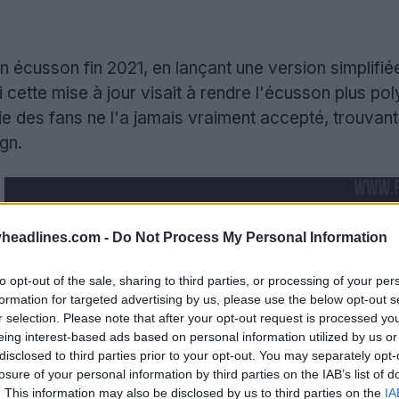
écusson fin 2021, en lançant une version simplifié
cette mise à jour visait à rendre l'écusson plus poly
e des fans ne l'a jamais vraiment accepté, trouvant 
ign.
headlines.com -
Do Not Process My Personal Information
to opt-out of the sale, sharing to third parties, or processing of your per
formation for targeted advertising by us, please use the below opt-out s
r selection. Please note that after your opt-out request is processed y
eing interest-based ads based on personal information utilized by us or
disclosed to third parties prior to your opt-out. You may separately opt-
losure of your personal information by third parties on the IAB’s list of
. This information may also be disclosed by us to third parties on the
IA