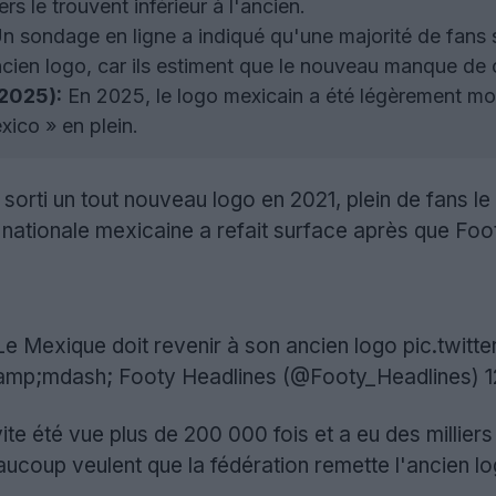
 le trouvent inférieur à l'ancien.
n sondage en ligne a indiqué qu'une majorité de fans 
ancien logo, car ils estiment que le nouveau manque de 
(2025):
En 2025, le logo mexicain a été légèrement mod
xico » en plein.
sorti un tout nouveau logo en 2021, plein de fans le 
 nationale mexicaine a refait surface après que Footy
Le Mexique doit revenir à son ancien logo
pic.twit
amp;mdash; Footy Headlines (@Footy_Headlines)
1
vite été vue plus de 200 000 fois et a eu des millie
aucoup veulent que la fédération remette l'ancien lo