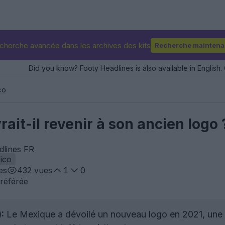
cherche avancée dans les archives des kits
Recherche maintena
Did you know? Footy Headlines is also available in English. 
co
ait-il revenir à son ancien logo 
dlines FR
ico
es
432
vues
1
0
référée
:
Le Mexique a dévoilé un nouveau logo en 2021, une v