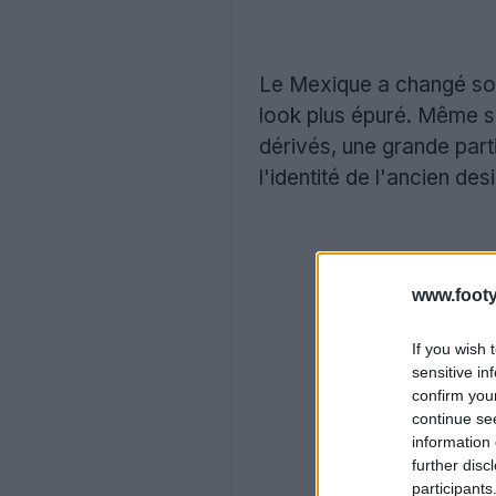
Le Mexique a changé son 
look plus épuré. Même si 
dérivés, une grande parti
l'identité de l'ancien des
www.footy
If you wish 
sensitive in
confirm you
continue se
information 
further disc
participants