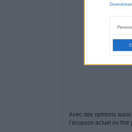
Downstream 
Persona
Avec des opinions aussi 
l'écusson actuel ou finir 