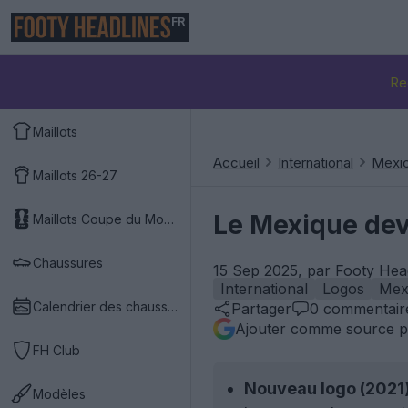
FR
Re
Maillots
Accueil
International
Mexi
Maillots 26-27
Le Mexique devr
Maillots Coupe du Monde 2026
Chaussures
15 Sep 2025, par Footy Hea
International
Logos
Mex
Calendrier des chaussures
Partager
0
commentair
Ajouter comme source p
FH Club
Nouveau logo (2021)
Modèles