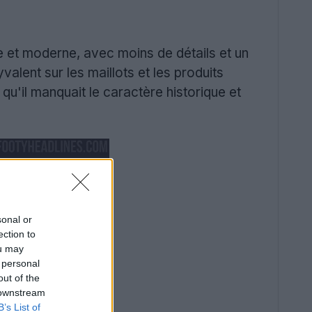
e et moderne, avec moins de détails et un
valent sur les maillots et les produits
qu'il manquait le caractère historique et
sonal or
ection to
ou may
 personal
out of the
 downstream
B’s List of