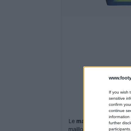
www.footy
If you wish 
sensitive in
confirm you
continue se
information 
Le
maillot d'avant-ma
further disc
maillot.
participants