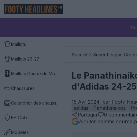
FR
Re
Maillots
Accueil
Super League Gree
Maillots 26-27
Le Panathinaiko
Maillots Coupe du Monde 2026
d'Adidas 24-25
Chaussures
15 Avr 2024, par Footy Hea
Calendrier des chaussures
adidas
Panathinaikos
Pr
Partager
0
commentair
FH Club
Ajouter comme source p
Modèles