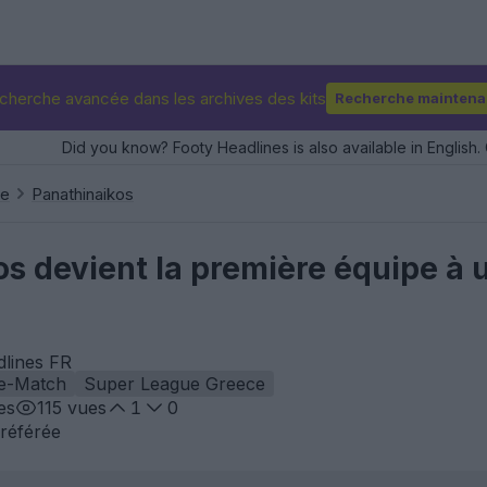
cherche avancée dans les archives des kits
Recherche maintena
Did you know? Footy Headlines is also available in English. 
ce
Panathinaikos
s devient la première équipe à uti
dlines FR
e-Match
Super League Greece
es
115
vues
1
0
référée