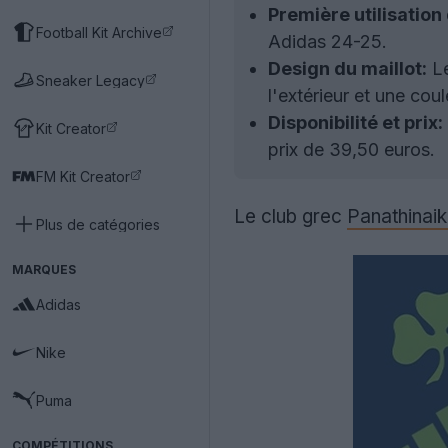
Première utilisation 
Football Kit Archive
Adidas 24-25.
Design du maillot:
Le
Sneaker Legacy
l'extérieur et une cou
Disponibilité et prix:
Kit Creator
prix de 39,50 euros.
FM Kit Creator
Le club grec
Panathinai
Plus de catégories
MARQUES
Adidas
Nike
Puma
COMPÉTITIONS