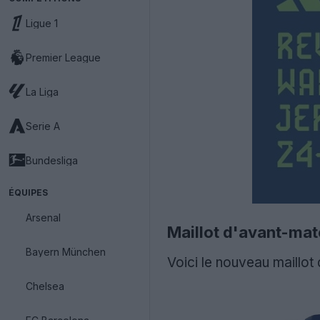
Ligue 1
Premier League
La Liga
Serie A
Bundesliga
ÉQUIPES
Arsenal
Maillot d'avant-ma
Bayern München
Voici le nouveau maillo
Chelsea