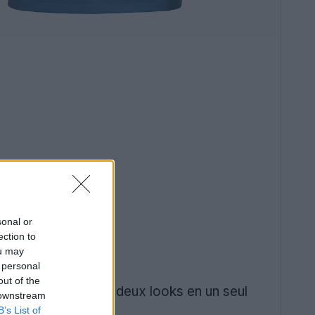
sonal or
ection to
ou may
 personal
out of the
design réversible - deux looks en un seul
 downstream
B’s List of