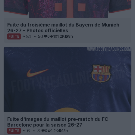
Fuite du troisième maillot du Bayern de Munich
26-27 – Photos officielles
81
50
0
101.2K
9h
FUITE
Fuite d'images du maillot pre-match du FC
Barcelone pour la saison 26-27
6
3
0
1.2K
13h
FUITE