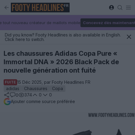
FR
e tout nouveau créateur de maillots mobile
Concevez dès maintenan
Did you know? Footy Headlines is also available in English.
Click here to switch.
Les chaussures Adidas Copa Pure «
Immortal DNA » 2026 Black Pack de
nouvelle génération ont fuité
15 Déc 2025, par Footy Headlines FR
FUITE
adidas
Chaussures
Copa
374
0
0
0
Ajouter comme source préférée