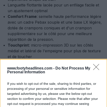
Languette flottante lacée pour un enfilage facile et
un ajustement optimal
Comfort Frame
: semelle haute performance légère
avec un cadre Pebax souple et une base LX légère,
dotée de crampons coniques et d'un crampon
supplémentaire sur le côté pour une meilleure
répartition de la pression.
Touchprint
: micro-impression 3D sur les côtés
médial et latéral de l'empeigne pour plus de texture
et de toucher
Adipure pinline
: hommage à l'emblématique ligne
adiPure qui s'étend de l'empeigne aux bandes et au
www.footyheadlines.com -
Do Not Process My
Personal Information
talon, pour un placement et une visibilité audacieux
de la franchise COPA.
If you wish to opt-out of the sale, sharing to third parties, or
Formfit+
: semelle anatomique Ortholite avec une
processing of your personal or sensitive information for
nouvelle couverture améliorée pour un ajustement
targeted advertising by us, please use the below opt-out
inégalé et une synergie parfaite entre le pied et la
section to confirm your selection. Please note that after your
chaussure.
opt-out request is processed you may continue seeing