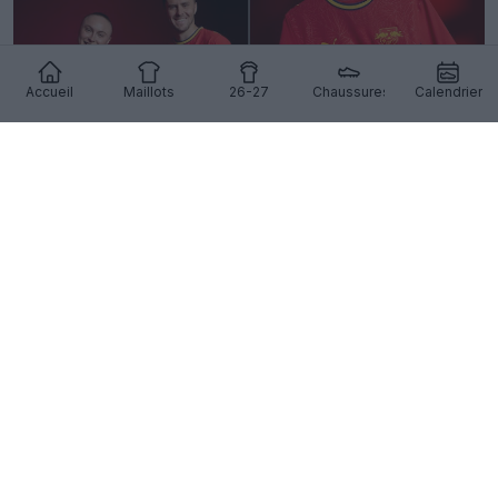
Accueil
Maillots
26-27
Chaussures
Calendrier
Dévoilement du maillot extérieur du RB Leipzig
26-27 – Hommage au jardin botanique de Leipzig
41
39
0
2.5K
1j