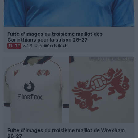
Fuite d'images du troisième maillot des
Corinthians pour la saison 26-27
16
5
0
1K
14h
FUITE
Fuite d'images du troisième maillot de Wrexham
26-27