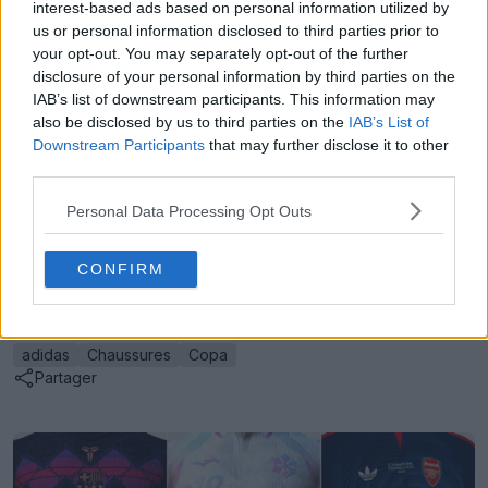
Prix :
230 USD (230 EUR, 200 GBP)
interest-based ads based on personal information utilized by
Coloris :
noir / blanc / rouge vif
us or personal information disclosed to third parties prior to
your opt-out. You may separately opt-out of the further
Date de sortie :
janvier 2026
disclosure of your personal information by third parties on the
Les nouvelles chaussures Adidas Copa Pure 2026
IAB’s list of downstream participants. This information may
also be disclosed by us to third parties on the
IAB’s List of
Immortal DNA seront disponibles à partir de janvier
Downstream Participants
that may further disclose it to other
2026, au prix de 230 USD (230 EUR, 200 GBP).
third parties.
Donne-nous ton avis sur les chaussures Adidas Copa
Personal Data Processing Opt Outs
Pure 4 de la collection Immortal DNA ci-dessous.
CONFIRM
Afficher les commentaires
adidas
Chaussures
Copa
Partager