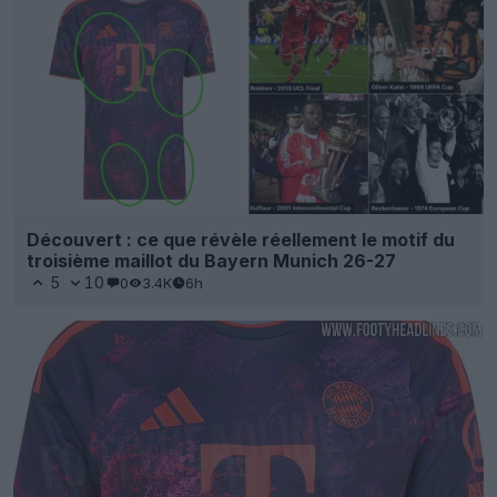
Découvert : ce que révèle réellement le motif du
troisième maillot du Bayern Munich 26-27
5
10
0
3.4K
6h