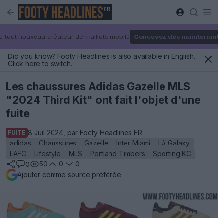
FR
e tout nouveau créateur de maillots mobile
Concevez dès maintenan
Did you know? Footy Headlines is also available in English.
Click here to switch.
Les chaussures Adidas Gazelle MLS
"2024 Third Kit" ont fait l'objet d'une
fuite
8 Juil 2024, par Footy Headlines FR
FUITE
adidas
Chaussures
Gazelle
Inter Miami
LA Galaxy
LAFC
Lifestyle
MLS
Portland Timbers
Sporting KC
59
0
0
0
Ajouter comme source préférée