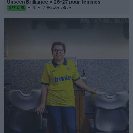
Unseen Brilliance » 26-27 pour femmes
6
2
0
207
7h
OFFICIEL