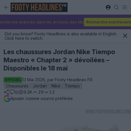
FR
echerche avancée dans les archives des kits
Recherche maintenant
Did you know? Footy Headlines is also available in English.
Click here to switch.
Les chaussures Jordan Nike Tiempo
Maestro « Chapter 2 » dévoilées –
Disponibles le 18 mai
13 Mai 2026, par Footy Headlines FR
OFFICIEL
Chaussures
Jordan
Nike
Tiempo
9.2K
29
12
0
Ajouter comme source préférée