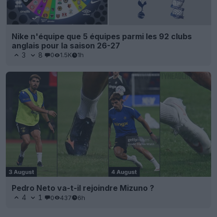
Nike n'équipe que 5 équipes parmi les 92 clubs
anglais pour la saison 26-27
3
8
0
1.5K
1h
Pedro Neto va-t-il rejoindre Mizuno ?
4
1
0
437
6h