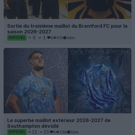
Sortie du troisième maillot du Brentford FC pour la
saison 2026-2027
6
1
0
510
49m
OFFICIEL
Le superbe maillot extérieur 2026-2027 de
Southampton dévoilé
11
25
0
7.5K
50m
OFFICIEL