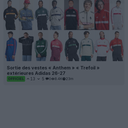
Sortie des vestes « Anthem » « Trefoil »
extérieures Adidas 26-27
13
5
0
8.4K
23m
OFFICIEL