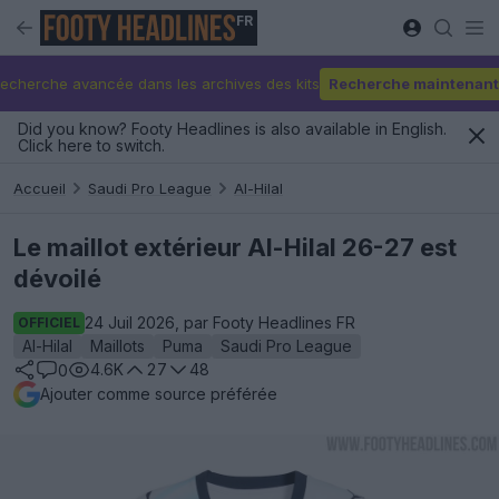
FR
echerche avancée dans les archives des kits
Recherche maintenant
Did you know? Footy Headlines is also available in English.
Click here to switch.
Accueil
Saudi Pro League
Al-Hilal
Le maillot extérieur Al-Hilal 26-27 est
dévoilé
24 Juil 2026, par Footy Headlines FR
OFFICIEL
Al-Hilal
Maillots
Puma
Saudi Pro League
4.6K
27
48
0
Ajouter comme source préférée