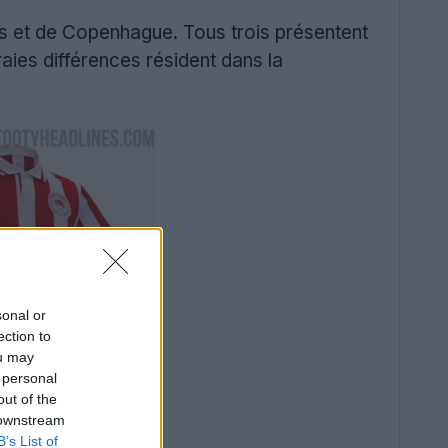
s et de Copenhague. Tous trois présentent
aies différences résident dans la
sonal or
ection to
ou may
 personal
out of the
 downstream
B’s List of