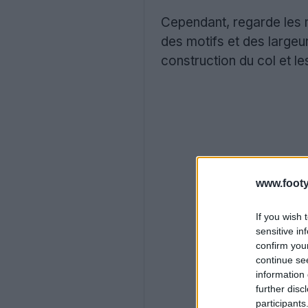
Cependant, regarde les 
des motifs et des largeu
construction du col et le
www.footy
If you wish 
sensitive in
confirm you
continue se
information 
further disc
participants