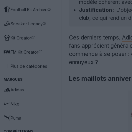
modèle cohérent avec 
Justification :
L'objec
Football Kit Archive
club, ce qui rend un d
Sneaker Legacy
Ces derniers temps,
Adi
Kit Creator
fans apprécient général
FM Kit Creator
commence à se poser : d'
ennuyeux ?
Plus de catégories
Les maillots annive
MARQUES
Adidas
Nike
Puma
COMPÉTITIONS