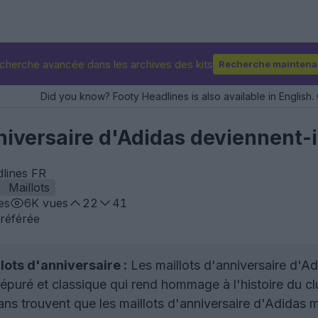
cherche avancée dans les archives des kits
Recherche maintena
Did you know? Footy Headlines is also available in English. 
niversaire d'Adidas deviennent-
dlines FR
Maillots
es
6K
vues
22
41
référée
ots d'anniversaire :
Les maillots d'anniversaire d'Ad
 épuré et classique qui rend hommage à l'histoire du cl
ns trouvent que les maillots d'anniversaire d'Adidas ma