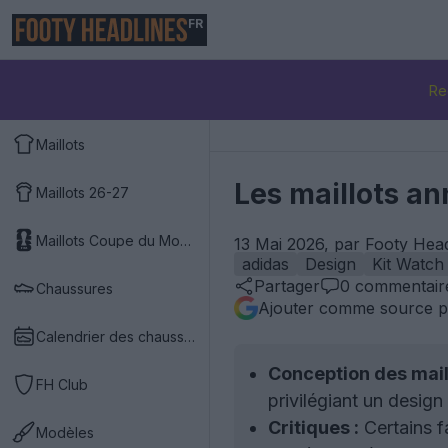
FR
Re
Maillots
Les maillots an
Maillots 26-27
Maillots Coupe du Monde 2026
13 Mai 2026, par Footy Hea
adidas
Design
Kit Watch
Partager
0
commentair
Chaussures
Ajouter comme source p
Calendrier des chaussures
Conception des maill
FH Club
privilégiant un design
Critiques :
Certains fa
Modèles