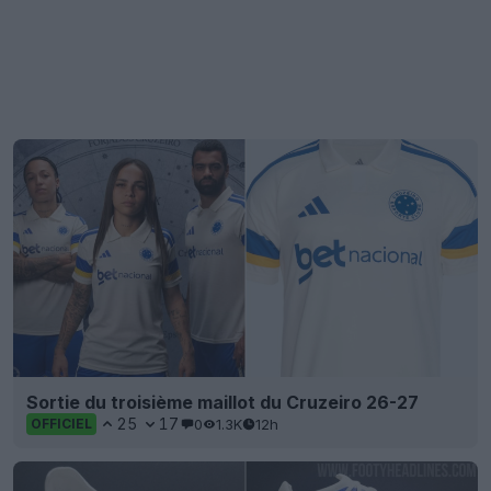
Sortie du troisième maillot du Cruzeiro 26-27
25
17
0
1.3K
12h
OFFICIEL