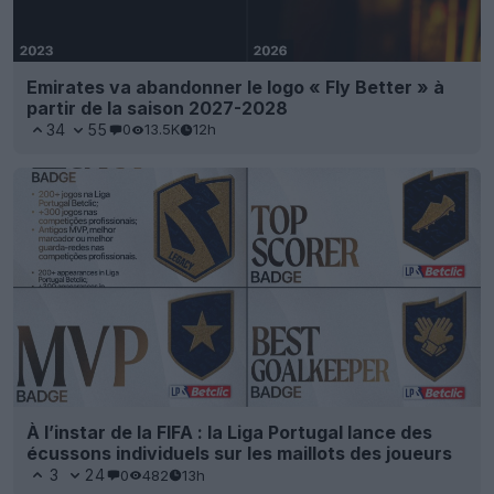
Emirates va abandonner le logo « Fly Better » à
partir de la saison 2027-2028
34
55
0
13.5K
12h
À l’instar de la FIFA : la Liga Portugal lance des
écussons individuels sur les maillots des joueurs
3
24
0
482
13h