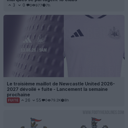
3
0
0
977
7h
Le troisième maillot de Newcastle United 2026-
2027 dévoilé + fuite - Lancement la semaine
prochaine
26
55
0
79.2K
8h
FUITE