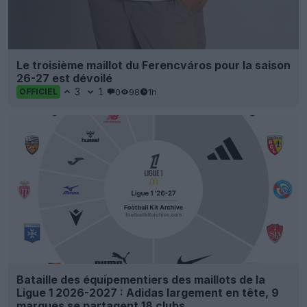
Le troisième maillot du Ferencváros pour la saison
26-27 est dévoilé
3
1
0
98
1h
OFFICIEL
Bataille des équipementiers des maillots de la
Ligue 1 2026-2027 : Adidas largement en tête, 9
marques se partagent 18 clubs