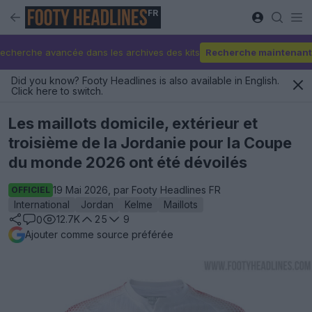
FR
echerche avancée dans les archives des kits
Recherche maintenant
Did you know? Footy Headlines is also available in English.
Click here to switch.
Les maillots domicile, extérieur et
troisième de la Jordanie pour la Coupe
du monde 2026 ont été dévoilés
19 Mai 2026, par Footy Headlines FR
OFFICIEL
International
Jordan
Kelme
Maillots
12.7K
25
9
0
Ajouter comme source préférée