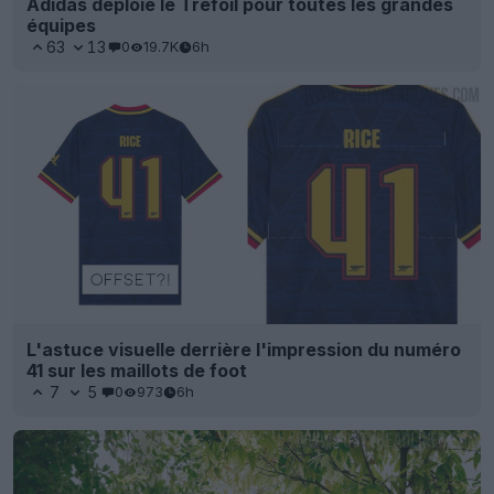
Adidas déploie le Trefoil pour toutes les grandes
équipes
63
13
0
19.7K
6h
L'astuce visuelle derrière l'impression du numéro
41 sur les maillots de foot
7
5
0
973
6h