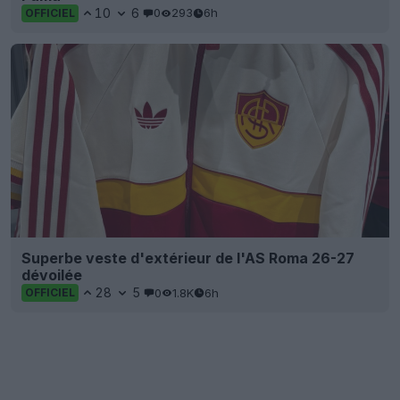
10
6
0
293
6h
OFFICIEL
Superbe veste d'extérieur de l'AS Roma 26-27
dévoilée
28
5
0
1.8K
6h
OFFICIEL