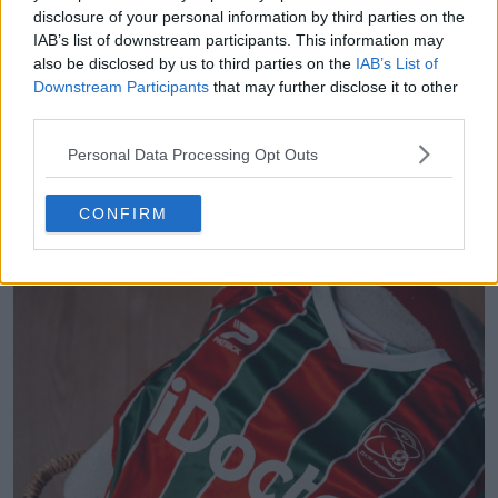
disclosure of your personal information by third parties on the
IAB’s list of downstream participants. This information may
also be disclosed by us to third parties on the
IAB’s List of
Downstream Participants
that may further disclose it to other
FIFA Kit Creator - Crée et partage tes propres
third parties.
tenues
FIFA Kit Creator
OFFICIEL
Personal Data Processing Opt Outs
CONFIRM