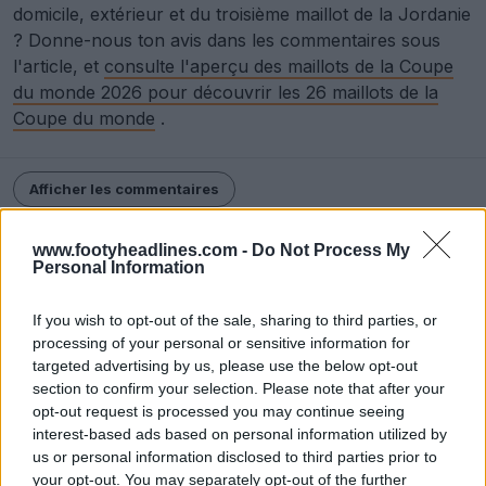
domicile, extérieur et du troisième maillot de la Jordanie
? Donne-nous ton avis dans les commentaires sous
l'article, et
consulte l'aperçu des maillots de la Coupe
du monde 2026 pour découvrir les 26 maillots de la
Coupe du monde
.
Afficher les commentaires
International
Jordan
Kelme
Maillots
www.footyheadlines.com -
Do Not Process My
Personal Information
Partager
If you wish to opt-out of the sale, sharing to third parties, or
processing of your personal or sensitive information for
targeted advertising by us, please use the below opt-out
section to confirm your selection. Please note that after your
opt-out request is processed you may continue seeing
interest-based ads based on personal information utilized by
us or personal information disclosed to third parties prior to
your opt-out. You may separately opt-out of the further