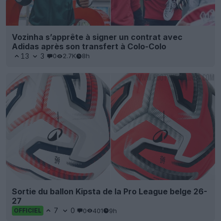
Vozinha s’apprête à signer un contrat avec
Adidas après son transfert à Colo-Colo
13
3
0
2.7K
8h
Sortie du ballon Kipsta de la Pro League belge 26-
27
7
0
0
401
9h
OFFICIEL