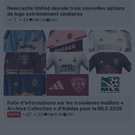
Newcastle United dévoile trois nouvelles options
de logo extrêmement similaires
7
45
0
7.2K
20h
Fuite d'informations sur les troisièmes maillots «
Archive Collection » d'Adidas pour la MLS 2026
47
10
0
18.5K
20h
FUITE