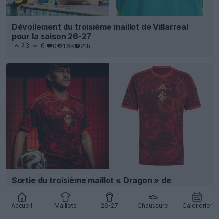
Dévoilement du troisième maillot de Villarreal
pour la saison 26-27
23
6
0
1.6K
21h
Sortie du troisième maillot « Dragon » de
l'Internacional 26-27
29
7
0
3.5K
21h
OFFICIEL
Accueil
Maillots
26-27
Chaussures
Calendrier