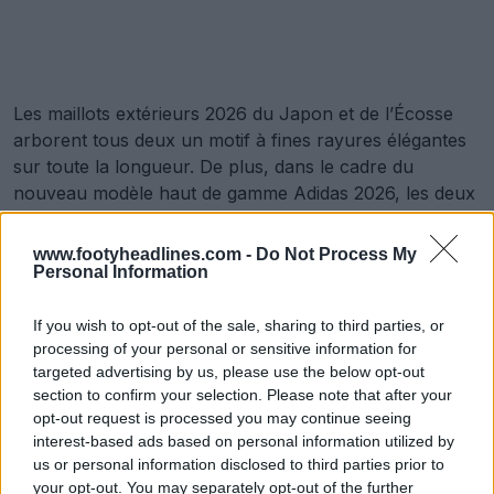
Les maillots extérieurs 2026 du Japon et de l’Écosse
arborent tous deux un motif à fines rayures élégantes
sur toute la longueur. De plus, dans le cadre du
nouveau modèle haut de gamme Adidas 2026, les deux
maillots arborent fièrement l’emblématique logo Trefoil
vintage sur la poitrine droite.
www.footyheadlines.com -
Do Not Process My
Personal Information
Cette combinaison gagnante entre un branding rétro
classique et des motifs à fines rayures subtils et raffinés
If you wish to opt-out of the sale, sharing to third parties, or
a donné à l’ensemble du match une touche à la fois
processing of your personal or sensitive information for
sophistiquée et nostalgique. C’est sans doute l’un des
targeted advertising by us, please use the below opt-out
plus beaux duels de maillots que nous ayons vus lors
section to confirm your selection. Please note that after your
opt-out request is processed you may continue seeing
de cette série de rencontres internationales.
interest-based ads based on personal information utilized by
us or personal information disclosed to third parties prior to
your opt-out. You may separately opt-out of the further