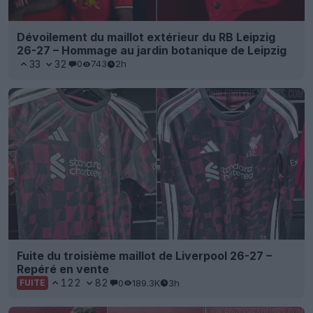
Dévoilement du maillot extérieur du RB Leipzig
26-27 – Hommage au jardin botanique de Leipzig
33
32
0
743
2h
Fuite du troisième maillot de Liverpool 26-27 –
Repéré en vente
122
82
0
189.3K
3h
FUITE