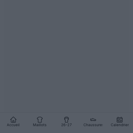
Les maillots 26-27 des Houston Rockets dévoilés
+ nouveau logo
Basketball Jersey Archive
12h
OFFICIEL
Accueil
Maillots
26-27
Chaussures
Calendrier