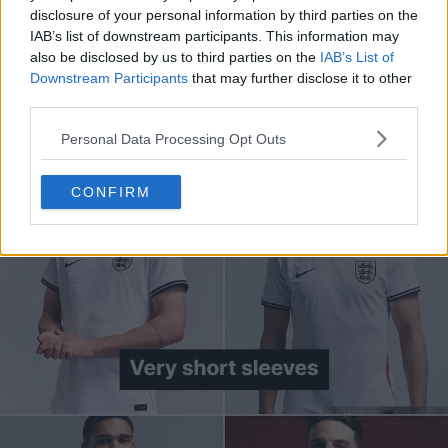
joueurs
moulent les athlètes d'une manière très
disclosure of your personal information by third parties on the
inhabituelle. Les principaux sujets de discussion sont les
IAB’s list of downstream participants. This information may
also be disclosed by us to third parties on the
IAB’s List of
manches extrêmement courtes et hautes, ainsi qu'un
Downstream Participants
that may further disclose it to other
large décolleté béant qui refuse de rester bien ajusté au
third parties.
corps.
Personal Data Processing Opt Outs
CONFIRM