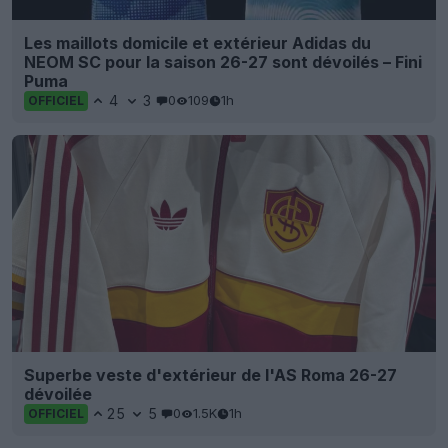
Les maillots domicile et extérieur Adidas du
NEOM SC pour la saison 26-27 sont dévoilés – Fini
Puma
4
3
0
109
1h
OFFICIEL
Superbe veste d'extérieur de l'AS Roma 26-27
dévoilée
25
5
0
1.5K
1h
OFFICIEL