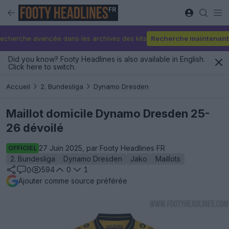
FR
echerche avancée dans les archives des kits
Recherche maintenant
Did you know? Footy Headlines is also available in English.
Click here to switch.
Accueil
2. Bundesliga
Dynamo Dresden
Maillot domicile Dynamo Dresden 25-
26 dévoilé
27 Juin 2025, par Footy Headlines FR
OFFICIEL
2. Bundesliga
Dynamo Dresden
Jako
Maillots
594
0
1
0
Ajouter comme source préférée