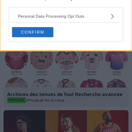
adidas
Eliteserien
Maillots
Rosenborg
third parties.
Partager
Personal Data Processing Opt Outs
CONFIRM
Archives des tenues de foot Recherche avancée
Football Kit Archive
OFFICIEL