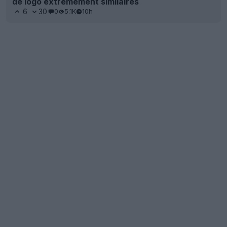
de logo extrêmement similaires
6
30
0
5.1K
10h