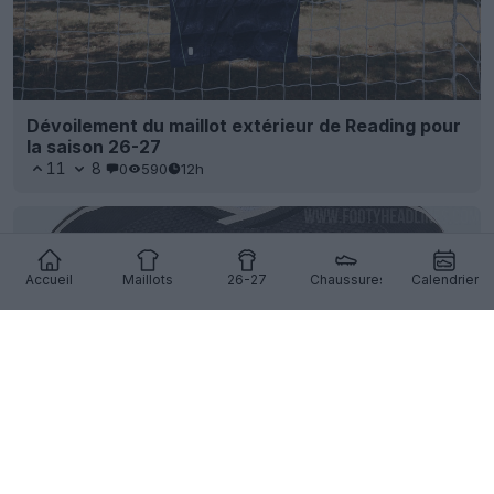
Dévoilement du maillot extérieur de Reading pour
la saison 26-27
11
8
0
590
12h
Accueil
Maillots
26-27
Chaussures
Calendrier
Fuite du maillot extérieur du Club América 26-27 –
Photos officielles