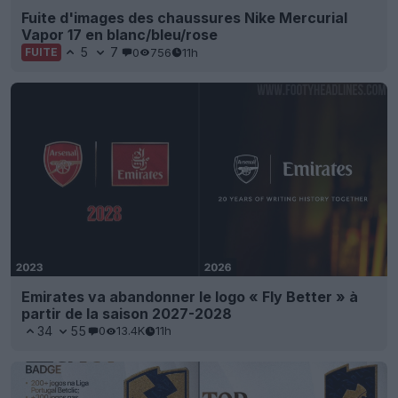
Fuite d'images des chaussures Nike Mercurial
Vapor 17 en blanc/bleu/rose
5
7
0
756
11h
FUITE
Emirates va abandonner le logo « Fly Better » à
partir de la saison 2027-2028
34
55
0
13.4K
11h