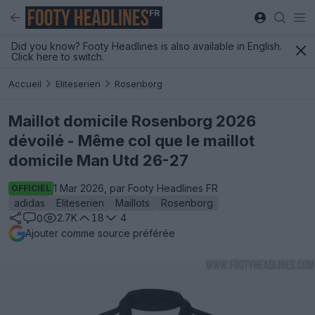
FR
Did you know? Footy Headlines is also available in English.
Click here to switch.
Accueil
Eliteserien
Rosenborg
Maillot domicile Rosenborg 2026
dévoilé - Même col que le maillot
domicile Man Utd 26-27
1 Mar 2026, par Footy Headlines FR
OFFICIEL
adidas
Eliteserien
Maillots
Rosenborg
2.7K
18
4
0
Ajouter comme source préférée