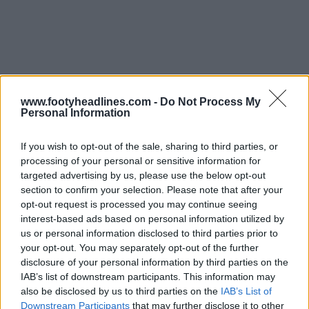
www.footyheadlines.com -
Do Not Process My
Personal Information
If you wish to opt-out of the sale, sharing to third parties, or
processing of your personal or sensitive information for
targeted advertising by us, please use the below opt-out
section to confirm your selection. Please note that after your
Fabriqué par Adidas. T'en penses quoi du maillot
opt-out request is processed you may continue seeing
domicile de Rosenborg ? Dis-nous ce que tu en penses
interest-based ads based on personal information utilized by
dans les commentaires sous l'article.
us or personal information disclosed to third parties prior to
your opt-out. You may separately opt-out of the further
disclosure of your personal information by third parties on the
IAB’s list of downstream participants. This information may
Afficher les commentaires
also be disclosed by us to third parties on the
IAB’s List of
Downstream Participants
that may further disclose it to other