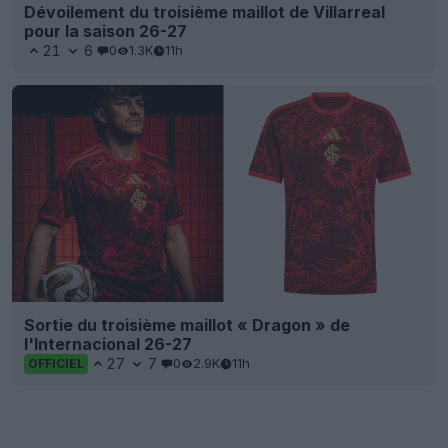
Dévoilement du troisième maillot de Villarreal
pour la saison 26-27
21
6
0
1.3K
11h
Sortie du troisième maillot « Dragon » de
l'Internacional 26-27
27
7
0
2.9K
11h
OFFICIEL