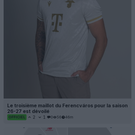
Le troisième maillot du Ferencváros pour la saison
26-27 est dévoilé
2
1
0
56
46m
OFFICIEL