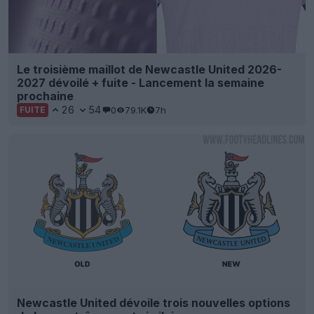
Le troisième maillot de Newcastle United 2026-
2027 dévoilé + fuite - Lancement la semaine
prochaine
26
54
0
79.1K
7h
FUITE
Newcastle United dévoile trois nouvelles options