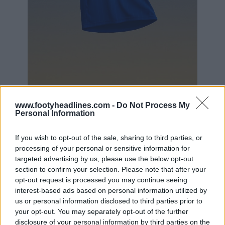
www.footyheadlines.com -
Do Not Process My
Personal Information
Fabriqué par Adidas. Tu aimes le maillot du 120e
anniversaire de Bastia ? Dis-le-nous dans les
If you wish to opt-out of the sale, sharing to third parties, or
commentaires ci-dessous et
jette un œil à l'aperçu des
processing of your personal or sensitive information for
maillots 25-26 pour découvrir les fuites concernant les
targeted advertising by us, please use the below opt-out
maillots 25-26
.
section to confirm your selection. Please note that after your
opt-out request is processed you may continue seeing
interest-based ads based on personal information utilized by
Afficher les commentaires
us or personal information disclosed to third parties prior to
your opt-out. You may separately opt-out of the further
disclosure of your personal information by third parties on the