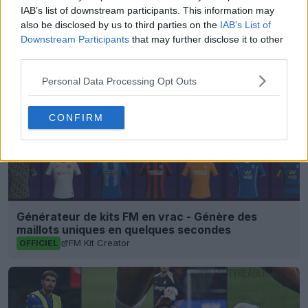
adidas
Bastia
Maillots
Ligue 2
IAB’s list of downstream participants. This information may
Partager
also be disclosed by us to third parties on the
IAB’s List of
Downstream Participants
that may further disclose it to other
third parties.
Personal Data Processing Opt Outs
CONFIRM
Générateur de kits FM en vrac - Génère des
maillots uniques en quelques secondes
FM Kit Creator
OFFICIEL