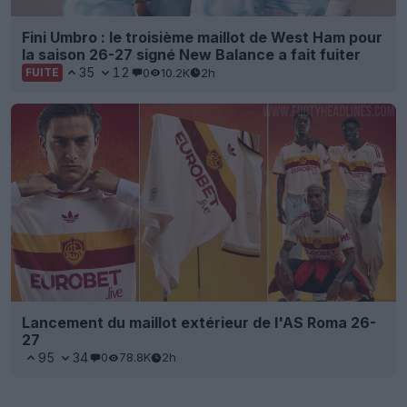
Fini Umbro : le troisième maillot de West Ham pour
la saison 26-27 signé New Balance a fait fuiter
35
12
0
10.2K
2h
FUITE
Lancement du maillot extérieur de l'AS Roma 26-
27
95
34
0
78.8K
2h