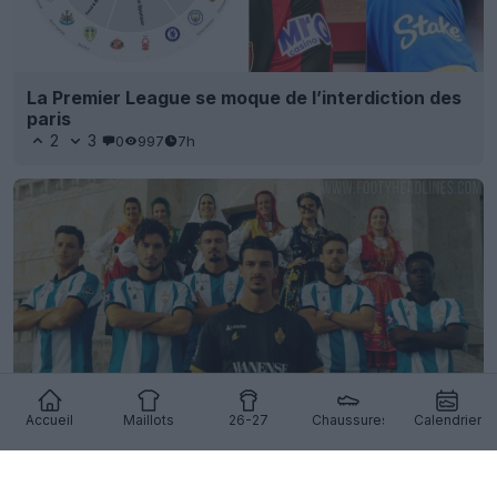
La Premier League se moque de l’interdiction des
paris
2
3
0
997
7h
Accueil
Maillots
26-27
Chaussures
Calendrier
Dévoilement des maillots domicile et extérieur du
SC Vianense pour la saison 26-27
3
0
0
507
7h