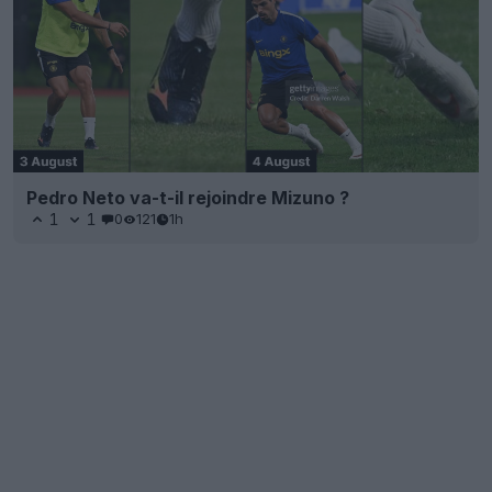
Pedro Neto va-t-il rejoindre Mizuno ?
1
1
0
121
1h