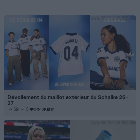
Dévoilement du maillot extérieur du Schalke 26-
27
59
5
0
10K
1h