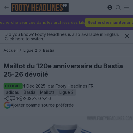
FR
echerche avancée dans les archives des kits
Recherche maintenant
Did you know? Footy Headlines is also available in English.
Click here to switch.
Accueil
Ligue 2
Bastia
Maillot du 120e anniversaire du Bastia
25-26 dévoilé
4 Déc 2025, par Footy Headlines FR
OFFICIEL
adidas
Bastia
Maillots
Ligue 2
203
0
0
0
Ajouter comme source préférée