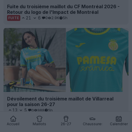
Fuite du troisième maillot du CF Montréal 2026 -
Retour du logo de l'Impact de Montréal
21
6
0
2.9K
5h
FUITE
Dévoilement du troisième maillot de Villarreal
pour la saison 26-27
13
5
0
988
5h
Accueil
Maillots
26-27
Chaussures
Calendrier