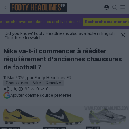
FR
echerche avancée dans les archives des kits
Recherche maintenant
Did you know? Footy Headlines is also available in English.
Click here to switch.
Nike va-t-il commencer à rééditer
régulièrement d'anciennes chaussures
de football ?
11 Mai 2025, par Footy Headlines FR
Chaussures
Nike
Remake
193
0
0
0
Ajouter comme source préférée