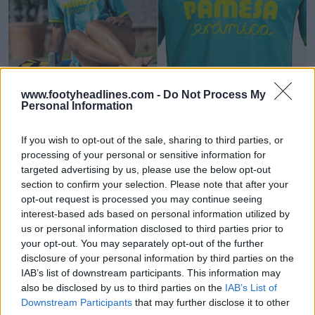
www.footyheadlines.com -
Do Not Process My
Dévoilement du troisième maillot de Villarreal
Personal Information
pour la saison 26-27
6
2
0
313
26m
If you wish to opt-out of the sale, sharing to third parties, or
processing of your personal or sensitive information for
targeted advertising by us, please use the below opt-out
section to confirm your selection. Please note that after your
opt-out request is processed you may continue seeing
interest-based ads based on personal information utilized by
us or personal information disclosed to third parties prior to
your opt-out. You may separately opt-out of the further
disclosure of your personal information by third parties on the
IAB’s list of downstream participants. This information may
also be disclosed by us to third parties on the
IAB’s List of
Downstream Participants
that may further disclose it to other