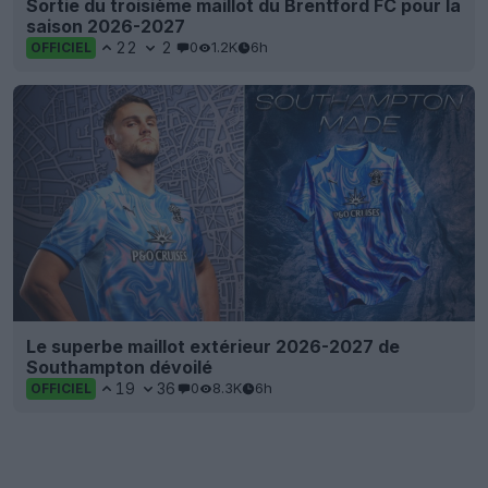
Sortie du troisième maillot du Brentford FC pour la
saison 2026-2027
22
2
0
1.2K
6h
OFFICIEL
Le superbe maillot extérieur 2026-2027 de
Southampton dévoilé
19
36
0
8.3K
6h
OFFICIEL