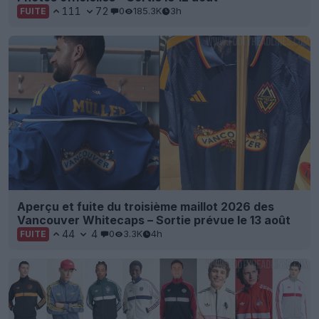
111
72
0
185.3K
3h
FUITE
Aperçu et fuite du troisième maillot 2026 des
Vancouver Whitecaps – Sortie prévue le 13 août
44
4
0
3.3K
4h
FUITE