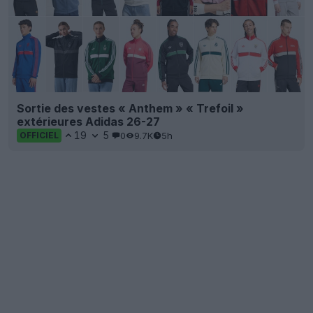
Sortie des vestes « Anthem » « Trefoil »
extérieures Adidas 26-27
19
5
0
9.7K
5h
OFFICIEL