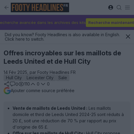
FR
echerche avancée dans les archives des kits
Recherche maintenant
Did you know? Footy Headlines is also available in English.
Click here to switch.
Offres incroyables sur les maillots de
Leeds United et de Hull City
14 Fév 2025, par Footy Headlines FR
Hull City
Leicester City
Sale
110
0
0
0
Ajouter comme source préférée
Vente de maillots de Leeds United :
Les maillots
domicile et third de Leeds United 2024-25 sont réduits à
20 £, soit une réduction de 70 % par rapport au prix
d'origine de 65 £.
Offre sur les maillots de Hull City :
Hull City propose