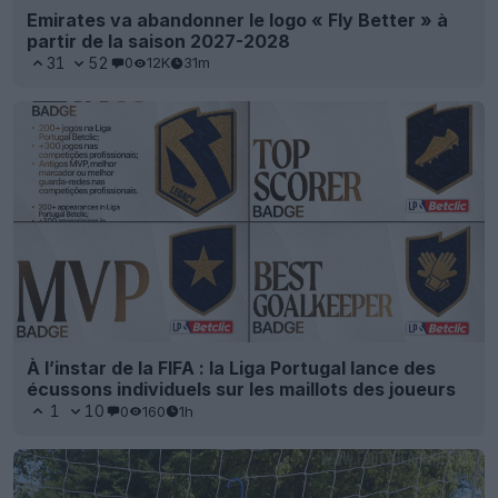
Emirates va abandonner le logo « Fly Better » à
partir de la saison 2027-2028
31
52
0
12K
31m
À l’instar de la FIFA : la Liga Portugal lance des
écussons individuels sur les maillots des joueurs
1
10
0
160
1h