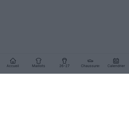
Accueil
Maillots
26-27
Chaussures
Calendrier