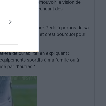
didas
, aidera à promouvoir la vision de
s en achetant et en vendant des
é sociale", a déclaré Pedri à propos de sa
 un impact énorme, et c'est pourquoi pour
ière de durabilité, en expliquant :
s équipements sportifs à ma famille ou à
isé par d'autres."