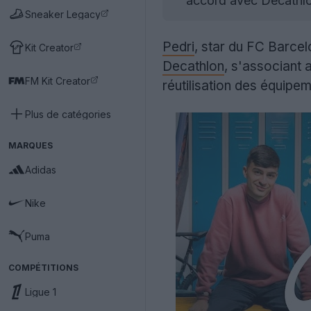
accord avec Decathlon
Sneaker Legacy
Pedri
, star du FC Barce
Kit Creator
Decathlon
, s'associant a
FM Kit Creator
réutilisation des équipem
Plus de catégories
MARQUES
Adidas
Nike
Puma
COMPÉTITIONS
Ligue 1