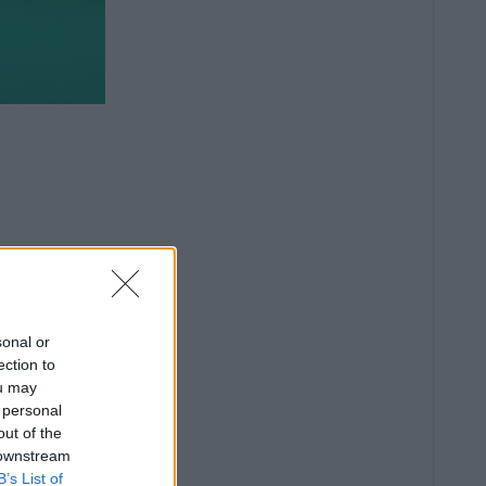
sonal or
ection to
ou may
 personal
out of the
 downstream
B’s List of