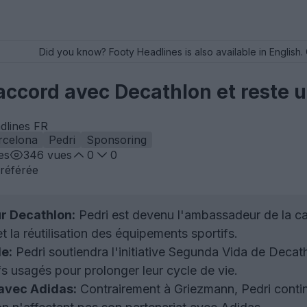
Did you know? Footy Headlines is also available in English. 
accord avec Decathlon et reste 
dlines FR
rcelona
Pedri
Sponsoring
es
346
vues
0
0
référée
 Decathlon:
Pedri est devenu l'ambassadeur de la c
et la réutilisation des équipements sportifs.
e:
Pedri soutiendra l'initiative Segunda Vida de Decath
s usagés pour prolonger leur cycle de vie.
 avec Adidas:
Contrairement à Griezmann, Pedri contin