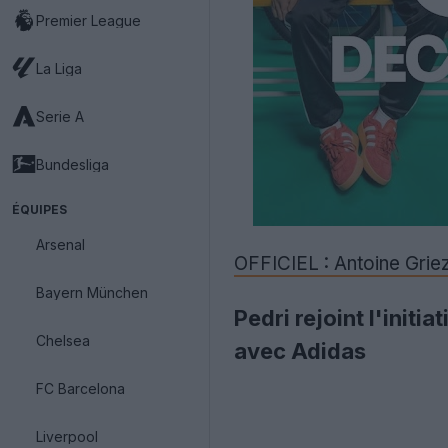
Premier League
La Liga
Serie A
Bundesliga
ÉQUIPES
Arsenal
OFFICIEL : Antoine Grie
Bayern München
Pedri rejoint l'init
Chelsea
avec Adidas
FC Barcelona
Liverpool