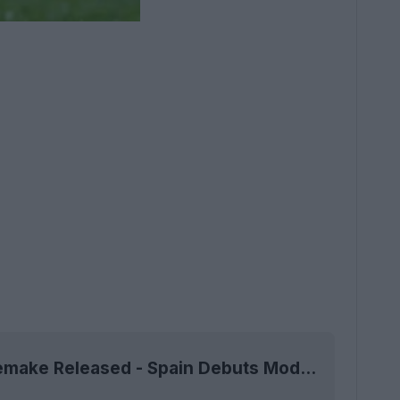
Adidas 2006 World Cup Teamgeist 2025 Ball Remake Released - Spain Debuts Modernized Version (en anglais)