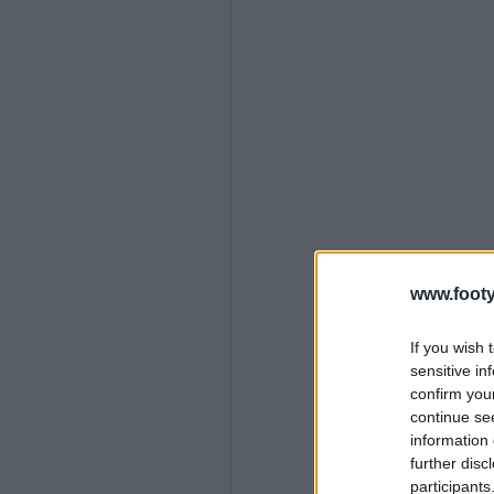
www.footy
If you wish 
sensitive in
confirm you
continue se
information 
further disc
participants