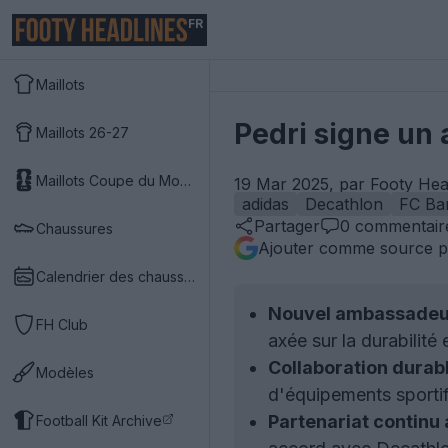
FR
Maillots
Pedri signe un 
Maillots 26-27
Maillots Coupe du Monde 2026
19 Mar 2025, par Footy Hea
adidas
Decathlon
FC Ba
Partager
0
commentair
Chaussures
Ajouter comme source p
Calendrier des chaussures
Nouvel ambassadeur
FH Club
axée sur la durabilité 
Collaboration durabl
Modèles
d'équipements sportif
Partenariat continu
Football Kit Archive