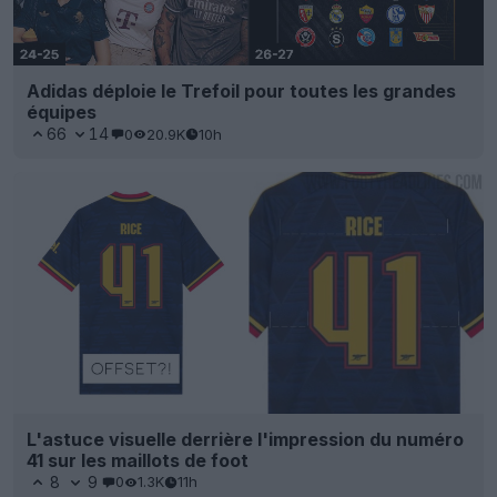
Adidas déploie le Trefoil pour toutes les grandes
équipes
66
14
0
20.9K
10h
L'astuce visuelle derrière l'impression du numéro
41 sur les maillots de foot
8
9
0
1.3K
11h