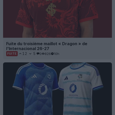
Fuite du troisième maillot « Dragon » de
l'Internacional 26-27
12
5
0
826
10h
FUITE