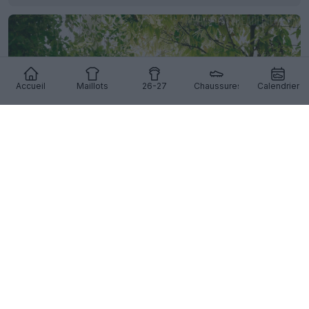
Accueil
Maillots
26-27
Chaussures
Calendrier