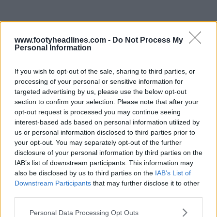
www.footyheadlines.com -
Do Not Process My
Personal Information
If you wish to opt-out of the sale, sharing to third parties, or
processing of your personal or sensitive information for
targeted advertising by us, please use the below opt-out
section to confirm your selection. Please note that after your
opt-out request is processed you may continue seeing
interest-based ads based on personal information utilized by
us or personal information disclosed to third parties prior to
En plus du logo principal, Peterborough a lancé une
your opt-out. You may separately opt-out of the further
police de caractères spécialement conçue, appelée
disclosure of your personal information by third parties on the
Posh Type, qui sera utilisée dans toutes les
IAB’s list of downstream participants. This information may
communications du club et sur les futurs maillots. Cette
also be disclosed by us to third parties on the
IAB’s List of
refonte complète de l'image de marque comprend
Downstream Participants
that may further disclose it to other
également une série de nouvelles identités secondaires,
third parties.
offrant une esthétique très polyvalente et cohérente en
Personal Data Processing Opt Outs
vue de la saison 2026-2027.