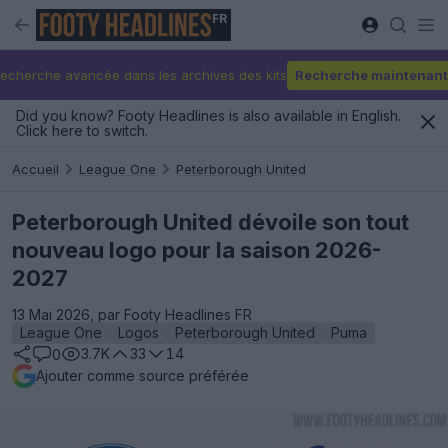
FR
echerche avancée dans les archives des kits
Recherche maintenant
Did you know? Footy Headlines is also available in English.
Click here to switch.
Accueil
League One
Peterborough United
Peterborough United dévoile son tout
nouveau logo pour la saison 2026-
2027
13 Mai 2026, par Footy Headlines FR
League One
Logos
Peterborough United
Puma
3.7K
33
14
0
Ajouter comme source préférée