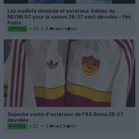
Les maillots domicile et extérieur Adidas du
NEOM SC pour la saison 26-27 sont dévoilés – Fini
Puma
16
8
0
479
10h
OFFICIEL
Superbe veste d'extérieur de l'AS Roma 26-27
dévoilée
32
5
0
2.1K
10h
OFFICIEL