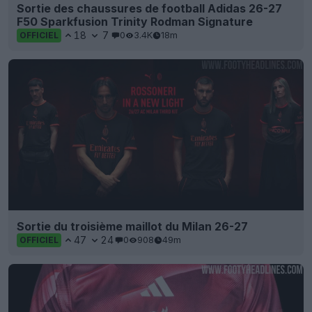
Sortie des chaussures de football Adidas 26-27
F50 Sparkfusion Trinity Rodman Signature
18
7
0
3.4K
18m
OFFICIEL
Sortie du troisième maillot du Milan 26-27
47
24
0
908
49m
OFFICIEL